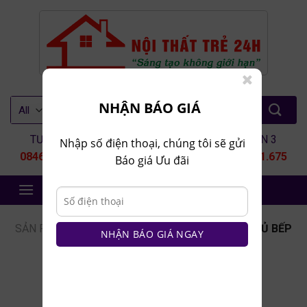
Skip
to
content
Tìm
NHẬN BÁO GIÁ
kiếm:
TƯ VẤN 1
TƯ VẤN 2
TƯ VẤN 3
Nhập số điện thoại, chúng tôi sẽ gửi
0846.80.9999
0935.435.286
0964.651.675
Báo giá Ưu đãi
NỘI THẤT TRẺ 24H
SẢN PHẨM
/
NỘI THẤT NHÀ BẾP
/
TỦ BẾP
/
TỦ BẾP
NHẬN BÁO GIÁ NGAY
GỖ CÔNG NGHIỆP