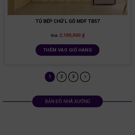
TỦ BẾP CHỮ L GỖ MDF TB57
2,100,000
₫
Giá:
THÊM VÀO GIỎ HÀNG
1
2
3
BẢN ĐỒ NHÀ XƯỞNG