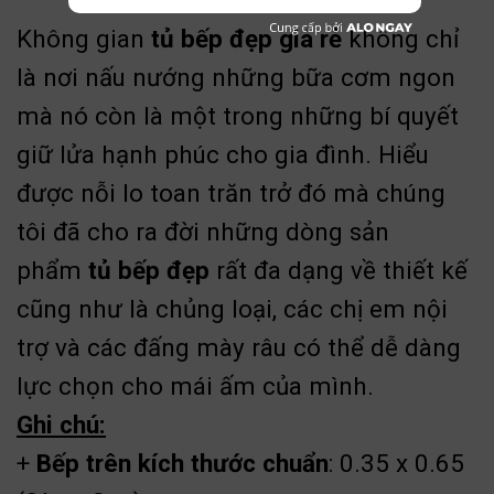
Không gian
tủ bếp đẹp giá rẻ
không chỉ
là nơi nấu nướng những bữa cơm ngon
mà nó còn là một trong những bí quyết
giữ lửa hạnh phúc cho gia đình. Hiểu
được nỗi lo toan trăn trở đó mà chúng
tôi đã cho ra đời những dòng sản
phẩm
tủ bếp đẹp
rất đa dạng về thiết kế
cũng như là chủng loại, các chị em nội
trợ và các đấng mày râu có thể dễ dàng
lực chọn cho mái ấm của mình.
Ghi chú:
+
Bếp trên kích thước chuẩn
: 0.35 x 0.65