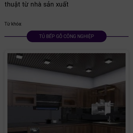
thuật từ nhà sản xuất
Từ khóa:
TỦ BẾP GỖ CÔNG NGHIỆP