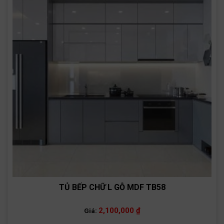
TỦ BẾP CHỮ L GỖ MDF TB58
2,100,000
₫
Giá: