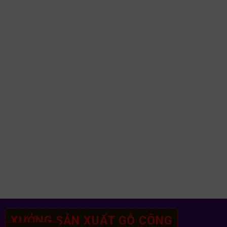
XƯỞNG SẢN XUẤT GỖ CÔNG