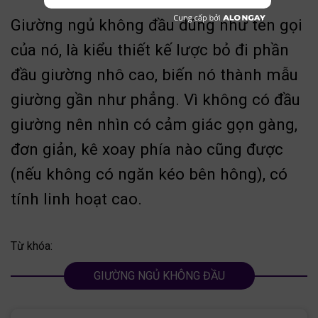
Giường ngủ không đầu đúng như tên gọi
của nó, là kiểu thiết kế lược bỏ đi phần
đầu giường nhô cao, biến nó thành mẫu
giường gần như phẳng. Vì không có đầu
giường nên nhìn có cảm giác gọn gàng,
đơn giản, kê xoay phía nào cũng được
(nếu không có ngăn kéo bên hông), có
tính linh hoạt cao.
Từ khóa:
GIƯỜNG NGỦ KHÔNG ĐẦU