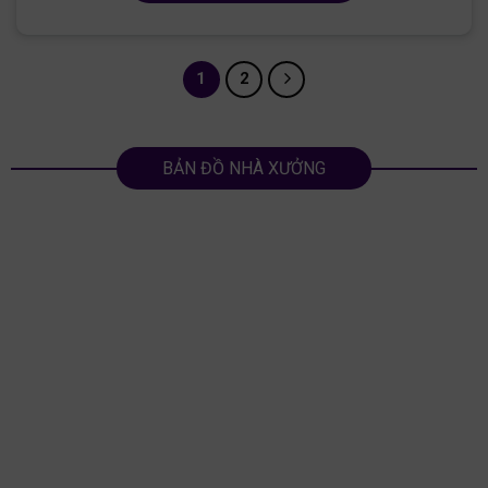
1
2
BẢN ĐỒ NHÀ XƯỞNG