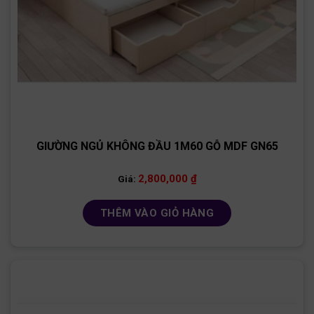
GIƯỜNG NGỦ KHÔNG ĐẦU 1M60 GỖ MDF GN65
2,800,000
₫
Giá:
THÊM VÀO GIỎ HÀNG