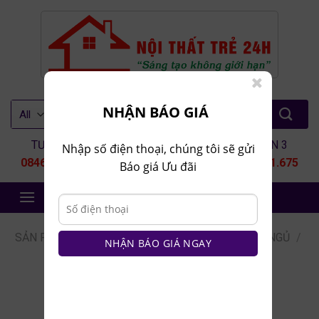
Skip
to
content
Tìm
NHẬN BÁO GIÁ
kiếm:
TƯ VẤN 1
TƯ VẤN 2
TƯ VẤN 3
Nhập số điện thoại, chúng tôi sẽ gửi
0846.80.9999
0935.435.286
0964.651.675
Báo giá Ưu đãi
NỘI THẤT TRẺ 24H
SẢN PHẨM
/
NỘI THẤT PHÒNG NGỦ
/
GIƯỜNG NGỦ
/
NHẬN BÁO GIÁ NGAY
GIƯỜNG NGỦ KHÔNG ĐẦU