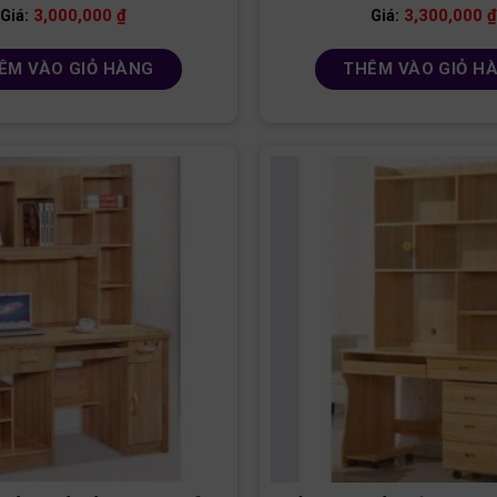
3,000,000
₫
3,300,000
₫
Giá:
Giá:
ÊM VÀO GIỎ HÀNG
THÊM VÀO GIỎ H