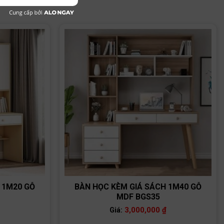
 1M20 GỖ
BÀN HỌC KÈM GIÁ SÁCH 1M40 GỖ
MDF BGS35
3,000,000
₫
Giá: