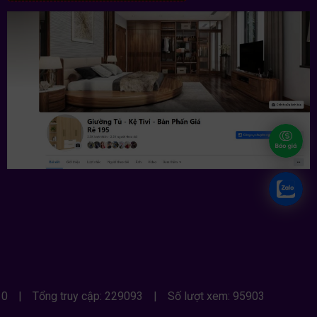
 0
|
Tổng truy cập: 229093
|
Số lượt xem: 95903