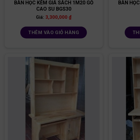
BÀN HỌC KÈM GIÁ SÁCH 1M20 GỖ
BÀN HỌC
CAO SU BGS30
3,300,000
₫
Giá:
THÊM VÀO GIỎ HÀNG
TH