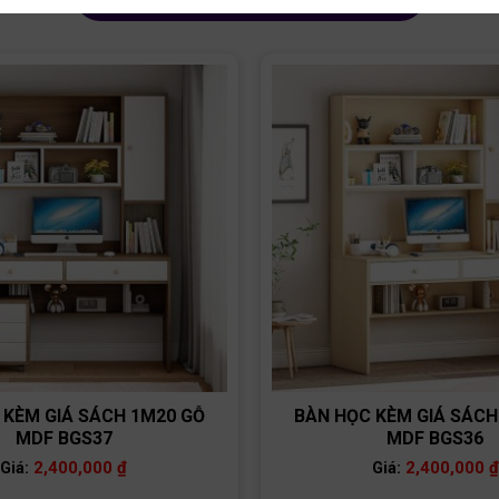
 KÈM GIÁ SÁCH 1M20 GỖ
BÀN HỌC KÈM GIÁ SÁCH
MDF BGS37
MDF BGS36
2,400,000
₫
2,400,000
₫
Giá:
Giá: