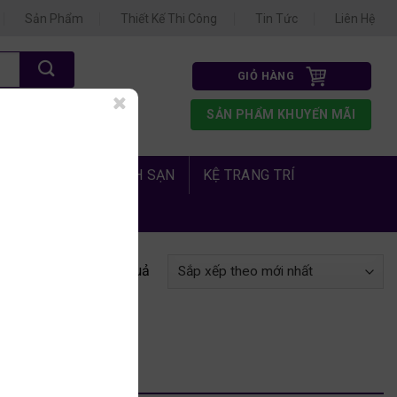
Sản Phẩm
Thiết Kế Thi Công
Tin Tức
Liên Hệ
GIỎ HÀNG
N 3
SẢN PHẨM KHUYẾN MÃI
1.675
 PHÒNG NGỦ KHÁCH SẠN
KỆ TRANG TRÍ
 thị 1–16 của 38 kết quả