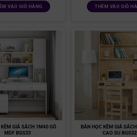
ÊM VÀO GIỎ HÀNG
THÊM VÀO GIỎ H
 KÈM GIÁ SÁCH 1M40 GỖ
BÀN HỌC KÈM GIÁ SÁCH
MDF BGS33
CAO SU BGS32