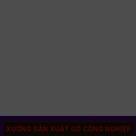
XƯỞNG SẢN XUẤT GỖ CÔNG NGHIỆP