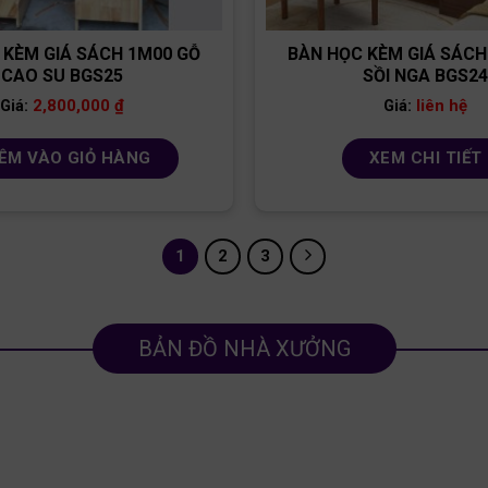
 KÈM GIÁ SÁCH 1M00 GỖ
BÀN HỌC KÈM GIÁ SÁCH
CAO SU BGS25
SỒI NGA BGS2
2,800,000
₫
liên hệ
Giá:
Giá:
ÊM VÀO GIỎ HÀNG
XEM CHI TIẾT
1
2
3
BẢN ĐỒ NHÀ XƯỞNG