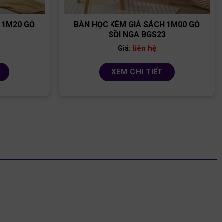
 1M20 GỖ
BÀN HỌC KÈM GIÁ SÁCH 1M00 GỖ
4
SỒI NGA BGS23
liên hệ
Giá:
XEM CHI TIẾT