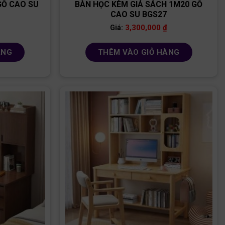
GỖ CAO SU
BÀN HỌC KÈM GIÁ SÁCH 1M20 GỖ
CAO SU BGS27
3,300,000
₫
Giá:
ÀNG
THÊM VÀO GIỎ HÀNG