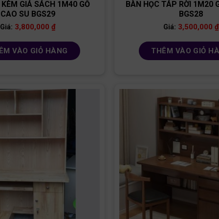
 KÈM GIÁ SÁCH 1M40 GỖ
BÀN HỌC TÁP RỜI 1M20 
CAO SU BGS29
BGS28
3,800,000
₫
3,500,000
₫
Giá:
Giá:
ÊM VÀO GIỎ HÀNG
THÊM VÀO GIỎ H