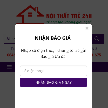
Skip
to
content
Tìm
NHẬN BÁO GIÁ
kiếm:
TƯ VẤN 1
TƯ VẤN 2
TƯ VẤN 3
Nhập số điện thoại, chúng tôi sẽ gửi
0846.80.9999
0935.435.286
0964.651.675
Báo giá Ưu đãi
NỘI THẤT TRẺ 24H
SẢN PHẨM
/
NỘI THẤT TRẺ EM
NHẬN BÁO GIÁ NGAY