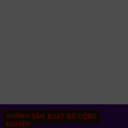
XƯỞNG SẢN XUẤT GỖ CÔNG
NGHIỆP