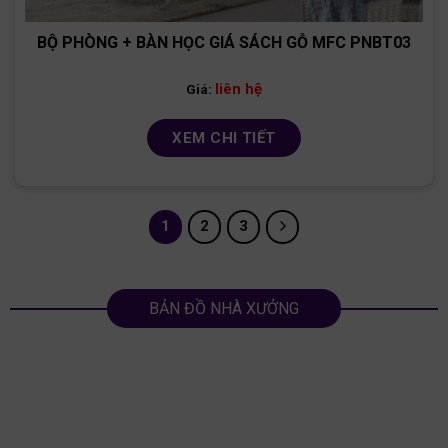
BỘ PHÒNG + BÀN HỌC GIÁ SÁCH GỖ MFC PNBT03
liên hệ
Giá:
XEM CHI TIẾT
1
2
3
BẢN ĐỒ NHÀ XƯỞNG