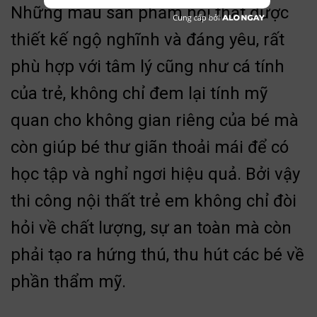
Những mẫu sản phẩm nội thất được
thiết kế ngộ nghĩnh và đáng yêu, rất
phù hợp với tâm lý cũng như cá tính
của trẻ, không chỉ đem lại tính mỹ
quan cho không gian riêng của bé mà
còn giúp bé thư giãn thoải mái để có
học tập và nghỉ ngơi hiệu quả. Bởi vậy
thi công nội thất trẻ em không chỉ đòi
hỏi về chất lượng, sự an toàn mà còn
phải tạo ra hứng thú, thu hút các bé về
phần thẩm mỹ.