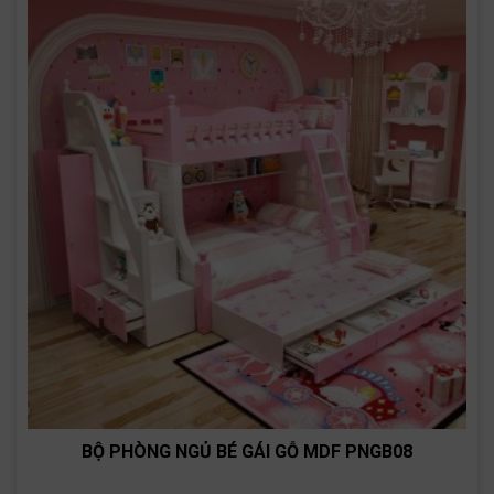
BỘ PHÒNG NGỦ BÉ GÁI GỖ MDF PNGB08