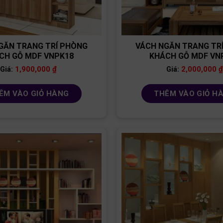
GĂN TRANG TRÍ PHÒNG
VÁCH NGĂN TRANG TR
CH GỖ MDF VNPK18
KHÁCH GỖ MDF VN
1,900,000
₫
2,000,000
₫
Giá:
Giá:
ÊM VÀO GIỎ HÀNG
THÊM VÀO GIỎ H