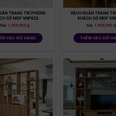
GĂN TRANG TRÍ PHÒNG
VÁCH NGĂN TRANG TR
CH GỖ MDF VNPK22
KHÁCH GỖ MDF VN
1,950,000
₫
1,900,000
₫
Giá:
Giá:
ÊM VÀO GIỎ HÀNG
THÊM VÀO GIỎ H