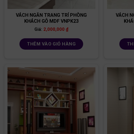
VÁCH NGĂN TRANG TRÍ PHÒNG
VÁCH N
KHÁCH GỖ MDF VNPK23
KHÁ
2,000,000
₫
Giá:
THÊM VÀO GIỎ HÀNG
TH