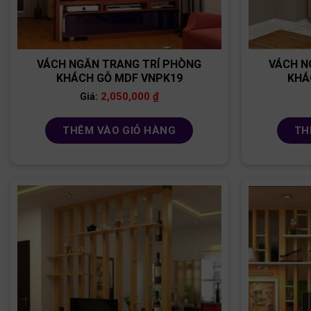
VÁCH NGĂN TRANG TRÍ PHÒNG
VÁCH N
KHÁCH GỖ MDF VNPK19
KHÁ
2,050,000
₫
Giá:
THÊM VÀO GIỎ HÀNG
TH