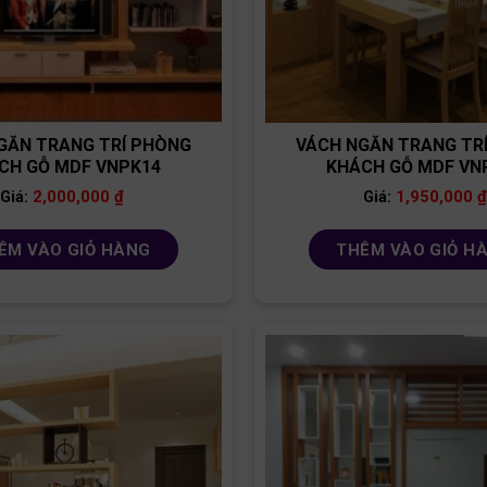
GĂN TRANG TRÍ PHÒNG
VÁCH NGĂN TRANG TR
CH GỖ MDF VNPK14
KHÁCH GỖ MDF VN
2,000,000
₫
1,950,000
₫
Giá:
Giá:
ÊM VÀO GIỎ HÀNG
THÊM VÀO GIỎ H