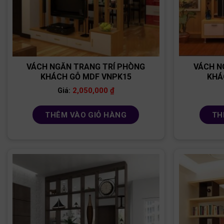
VÁCH NGĂN TRANG TRÍ PHÒNG
VÁCH N
KHÁCH GỖ MDF VNPK15
KHÁ
2,050,000
₫
Giá:
THÊM VÀO GIỎ HÀNG
TH