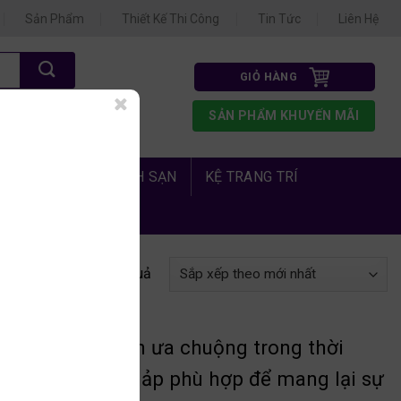
Sản Phẩm
Thiết Kế Thi Công
Tin Tức
Liên Hệ
GIỎ HÀNG
N 3
SẢN PHẨM KHUYẾN MÃI
1.675
 PHÒNG NGỦ KHÁCH SẠN
KỆ TRANG TRÍ
 thị 1–16 của 23 kết quả
 nhiều gia đình ưa chuộng trong thời
m kiếm một giải phảp phù hợp để mang lại sự