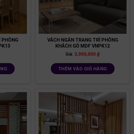
Í PHÒNG
VÁCH NGĂN TRANG TRÍ PHÒNG
PK13
KHÁCH GỖ MDF VNPK12
2,000,000
₫
Giá:
ÀNG
THÊM VÀO GIỎ HÀNG