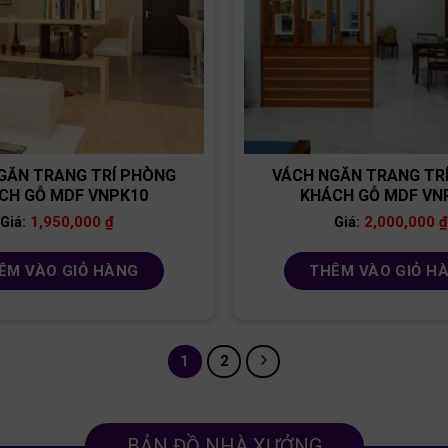
GĂN TRANG TRÍ PHÒNG
VÁCH NGĂN TRANG TR
CH GỖ MDF VNPK10
KHÁCH GỖ MDF VN
1,950,000
₫
2,000,000
₫
Giá:
Giá:
ÊM VÀO GIỎ HÀNG
THÊM VÀO GIỎ H
1
2
BẢN ĐỒ NHÀ XƯỞNG