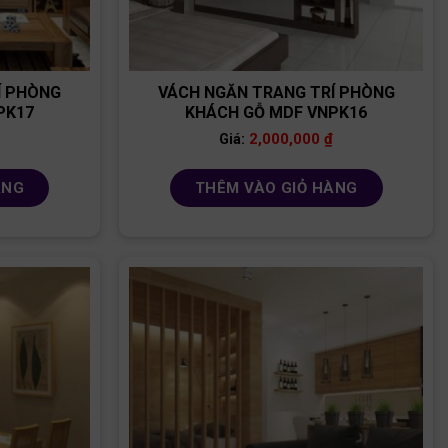
Í PHÒNG
VÁCH NGĂN TRANG TRÍ PHÒNG
PK17
KHÁCH GỖ MDF VNPK16
2,000,000
₫
Giá:
ÀNG
THÊM VÀO GIỎ HÀNG