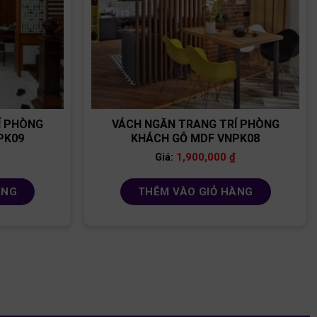
Í PHÒNG
VÁCH NGĂN TRANG TRÍ PHÒNG
PK09
KHÁCH GỖ MDF VNPK08
1,900,000
₫
Giá:
ÀNG
THÊM VÀO GIỎ HÀNG