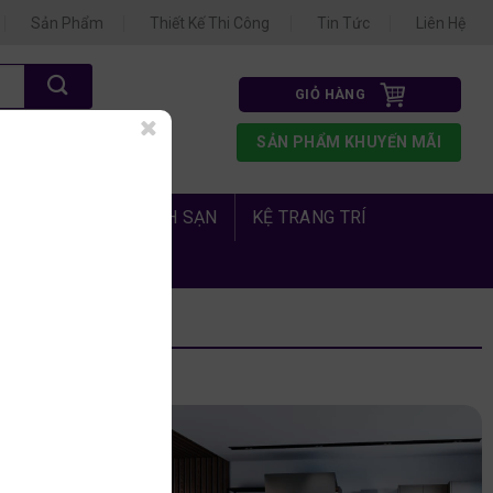
Sản Phẩm
Thiết Kế Thi Công
Tin Tức
Liên Hệ
GIỎ HÀNG
N 3
SẢN PHẨM KHUYẾN MÃI
1.675
 PHÒNG NGỦ KHÁCH SẠN
KỆ TRANG TRÍ