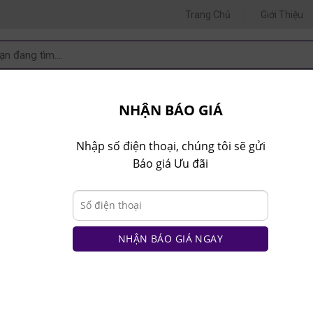
Trang Chủ
Giới Thiệu
m
m:
 VẤN 1
TƯ VẤN 2
TƯ VẤ
.80.9999
0935.435.286
0964.65
NHẬN BÁO GIÁ
T NHÀ BẾP
NT VĂN PHÒNG
NT TRẺ EM
COMBO
Nhập số điện thoại, chúng tôi sẽ gửi
Báo giá Ưu đãi
VÁCH NGĂN PK
VÁCH ỐP TƯỜNG
THI CÔNG NỘI THẤT PHÒNG BẾP
NHẬN BÁO GIÁ NGAY