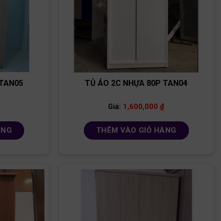
 TAN05
TỦ ÁO 2C NHỰA 80P TAN04
1,600,000
₫
Giá:
ÀNG
THÊM VÀO GIỎ HÀNG