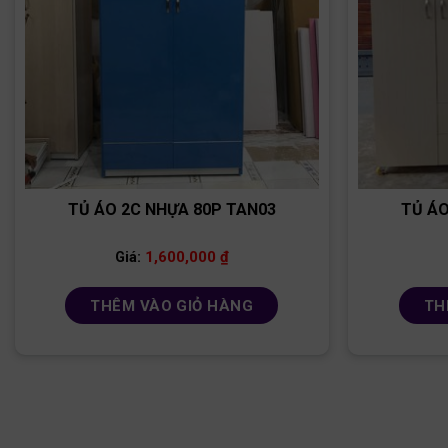
TỦ ÁO 2C NHỰA 80P TAN03
TỦ ÁO
1,600,000
₫
Giá:
THÊM VÀO GIỎ HÀNG
TH