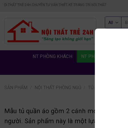
Skip
24H CHUYÊN TƯ VẤN THIẾT KẾ TRANG TRÍ NỘI THẤT
to
content
Tì
kiế
TƯ
0846
NT PHÒNG KHÁCH
NT PHÒNG NGỦ
N
SẢN PHẨM
/
NỘI THẤT PHÒNG NGỦ
/
TỦ Q.ÁO GỖ CN HIỆ
Mẫu tủ quần áo gồm 2 cánh mở tiện lợi dà
người. Sản phẩm này là một lựa chọn tốt 