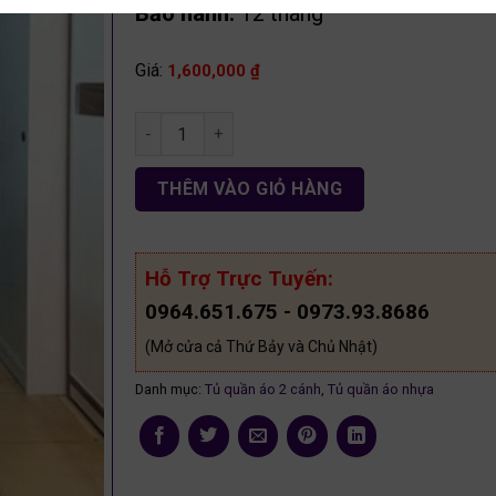
Bảo hành:
12 tháng
Giá:
1,600,000
₫
Tủ áo 2c nhựa 80p TAN09 số lượng
THÊM VÀO GIỎ HÀNG
Hỗ Trợ Trực Tuyến:
0964.651.675 - 0973.93.8686
(Mở cửa cả Thứ Bảy và Chủ Nhật)
Danh mục:
Tủ quần áo 2 cánh
,
Tủ quần áo nhựa