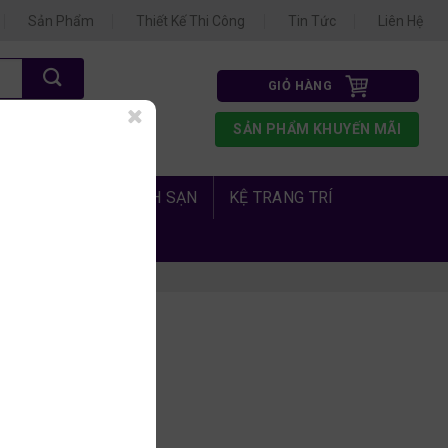
Sản Phẩm
Thiết Kế Thi Công
Tin Tức
Liên Hệ
GIỎ HÀNG
N 3
SẢN PHẨM KHUYẾN MÃI
1.675
 PHÒNG NGỦ KHÁCH SẠN
KỆ TRANG TRÍ