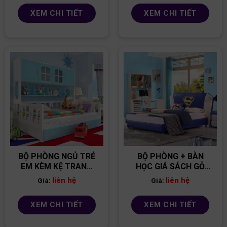
XEM CHI TIẾT
XEM CHI TIẾT
BỘ PHÒNG NGỦ TRẺ
BỘ PHÒNG + BÀN
EM KÈM KỆ TRANG
HỌC GIÁ SÁCH GỖ
TRÍ PNBT04
MFC PNBT03
liên hệ
liên hệ
Giá:
Giá:
XEM CHI TIẾT
XEM CHI TIẾT