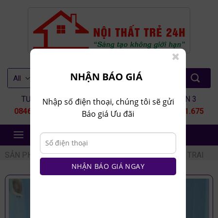
Skip
to
content
Tìm
NHẬN BÁO GIÁ
kiếm:
TƯ VẤN 1
TƯ VẤN 2
TƯ VẤN 3
Nhập số điện thoại, chúng tôi sẽ gửi
0846.80.9999
0935.435.286
0964.651.675
Báo giá Ưu đãi
NỘI THẤT TRẺ 24H
SẢN PHẨM
/
NỘI THẤT TRẺ EM
/
PHÒNG NGỦ BÉ TRAI
NHẬN BÁO GIÁ NGAY