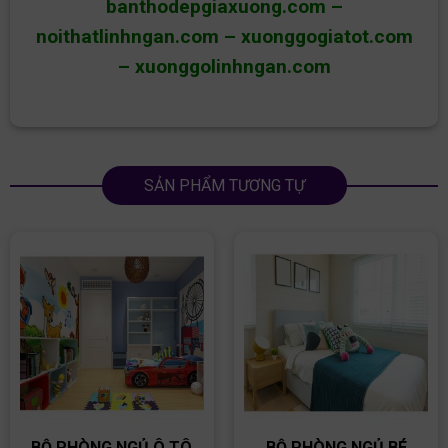
banthodepgiaxuong.com
–
noithatlinhngan.com
–
xuonggogiatot.com
–
xuonggolinhngan.com
SẢN PHẨM TƯƠNG TỰ
BỘ PHÒNG NGỦ Ô TÔ
BỘ PHÒNG NGỦ BÉ