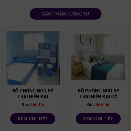
SẢN PHẨM TƯƠNG TỰ
BỘ PHỎNG NGỦ BÉ
BỘ PHÒNG NGỦ BÉ
TRAI HIỆN ĐẠI
TRAI HIỆN ĐẠI GỖ
PNBT05
MDF PNBT09
liên hệ
liên hệ
Giá:
Giá:
XEM CHI TIẾT
XEM CHI TIẾT