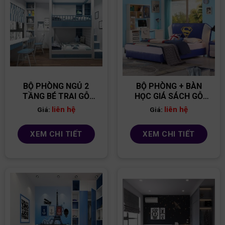
BỘ PHÒNG NGỦ 2
BỘ PHÒNG + BÀN
TẦNG BÉ TRAI GỖ
HỌC GIÁ SÁCH GỖ
MDF PNBT07
MFC PNBT03
liên hệ
liên hệ
Giá:
Giá:
XEM CHI TIẾT
XEM CHI TIẾT