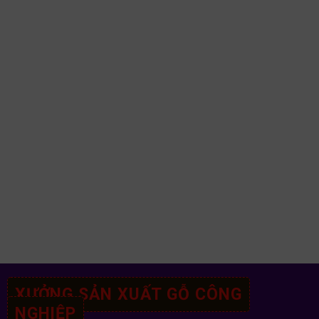
XƯỞNG SẢN XUẤT GỖ CÔNG
NGHIỆP