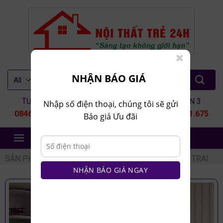
Skip
to
content
Tìm
NHẬN BÁO GIÁ
kiếm:
TƯ VẤN 1
TƯ VẤN 2
TƯ VẤN 3
Nhập số điện thoại, chúng tôi sẽ gửi
0846.80.9999
0935.435.286
0964.651.675
Báo giá Ưu đãi
NỘI THẤT TRẺ 24H
SẢN PHẨM
/
NỘI THẤT TRẺ EM
/
PHÒNG NGỦ BÉ TRAI
NHẬN BÁO GIÁ NGAY