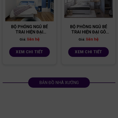
BỘ PHỎNG NGỦ BÉ
BỘ PHÒNG NGỦ BÉ
TRAI HIỆN ĐẠI
TRAI HIỆN ĐẠI GỖ
PNBT06
MDF PNBT08
liên hệ
liên hệ
Giá:
Giá:
XEM CHI TIẾT
XEM CHI TIẾT
BẢN ĐỒ NHÀ XƯỞNG