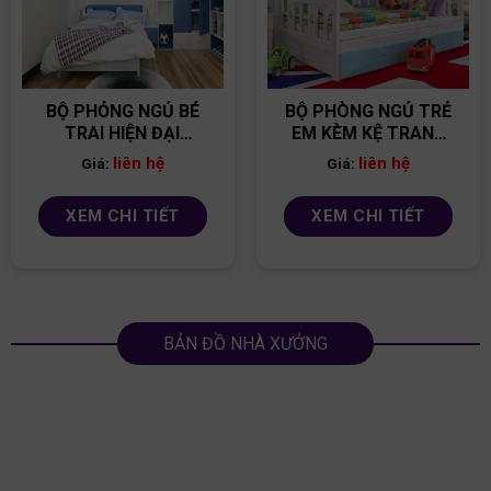
BỘ PHỎNG NGỦ BÉ
BỘ PHÒNG NGỦ TRẺ
TRAI HIỆN ĐẠI
EM KÈM KỆ TRANG
PNBT06
TRÍ PNBT04
liên hệ
liên hệ
Giá:
Giá:
XEM CHI TIẾT
XEM CHI TIẾT
BẢN ĐỒ NHÀ XƯỞNG