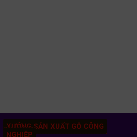
XƯỞNG SẢN XUẤT GỖ CÔNG
NGHIỆP