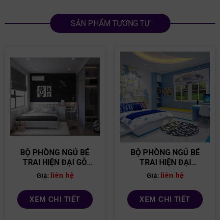
SẢN PHẨM TƯƠNG TỰ
BỘ PHÒNG NGỦ BÉ
BỘ PHÒNG NGỦ BÉ
TRAI HIỆN ĐẠI GỖ
TRAI HIỆN ĐẠI
MDF PNBT08
PNBT02
liên hệ
liên hệ
Giá:
Giá:
XEM CHI TIẾT
XEM CHI TIẾT