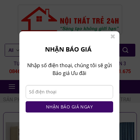
Skip
to
content
Tìm
NHẬN BÁO GIÁ
kiếm:
TƯ VẤN 1
TƯ VẤN 2
TƯ VẤN 3
Nhập số điện thoại, chúng tôi sẽ gửi
0846.80.9999
0935.435.286
0964.651.675
Báo giá Ưu đãi
NỘI THẤT TRẺ 24H
SẢN PHẨM
/
NỘI THẤT TRẺ EM
/
PHÒNG NGỦ BÉ TRAI
NHẬN BÁO GIÁ NGAY