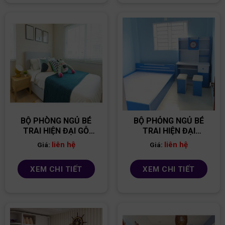
BỘ PHÒNG NGỦ BÉ
BỘ PHỎNG NGỦ BÉ
TRAI HIỆN ĐẠI GỖ
TRAI HIỆN ĐẠI
MDF PNBT09
PNBT05
liên hệ
liên hệ
Giá:
Giá:
XEM CHI TIẾT
XEM CHI TIẾT