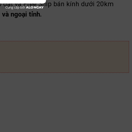
p đặt và Free Ship bán kính dưới 20km
và ngoại tỉnh.