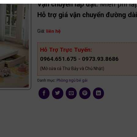
Vận chuyển lắp đặt:
Miễn phí lắ
Hỗ trợ giá vận chuyển đường dài 
Giá:
liên hệ
Hỗ Trợ Trực Tuyến:
0964.651.675 - 0973.93.8686
(Mở cửa cả Thứ Bảy và Chủ Nhật)
Danh mục:
Phòng ngủ bé gái