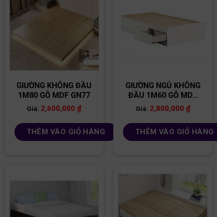
GIƯỜNG KHÔNG ĐẦU
GIƯỜNG NGỦ KHÔNG
1M80 GỖ MDF GN77
ĐẦU 1M60 GỖ MDF
GN64
2,600,000
₫
2,800,000
₫
Giá:
Giá:
THÊM VÀO GIỎ HÀNG
THÊM VÀO GIỎ HÀNG