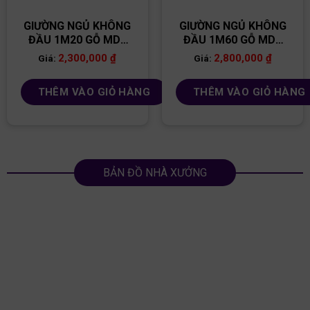
GIƯỜNG NGỦ KHÔNG
GIƯỜNG NGỦ KHÔNG
ĐẦU 1M20 GỖ MDF
ĐẦU 1M60 GỖ MDF
GN68
GN65
2,300,000
₫
2,800,000
₫
Giá:
Giá:
THÊM VÀO GIỎ HÀNG
THÊM VÀO GIỎ HÀNG
BẢN ĐỒ NHÀ XƯỞNG