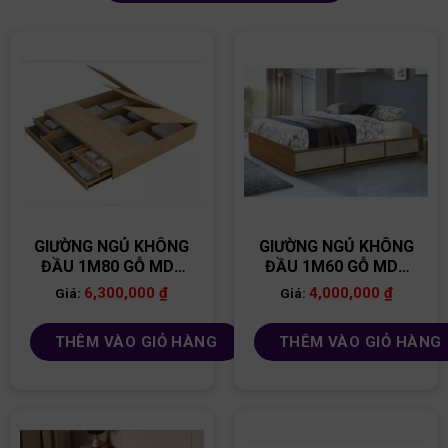
GIƯỜNG NGỦ KHÔNG
GIƯỜNG NGỦ KHÔNG
ĐẦU 1M80 GỖ MDF
ĐẦU 1M60 GỖ MDF
GN67
GN60
6,300,000
₫
4,000,000
₫
Giá:
Giá:
THÊM VÀO GIỎ HÀNG
THÊM VÀO GIỎ HÀNG