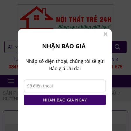
Skip
to
content
Tìm
NHẬN BÁO GIÁ
kiếm:
TƯ VẤN 1
TƯ VẤN 2
TƯ VẤN 3
Nhập số điện thoại, chúng tôi sẽ gửi
0846.80.9999
0935.435.286
0964.651.675
Báo giá Ưu đãi
NỘI THẤT TRẺ 24H
SẢN PHẨM
/
NỘI THẤT PHÒNG NGỦ
/
GIƯỜNG NGỦ
/
GIƯỜNG NGỦ KHÔNG ĐẦU
NHẬN BÁO GIÁ NGAY