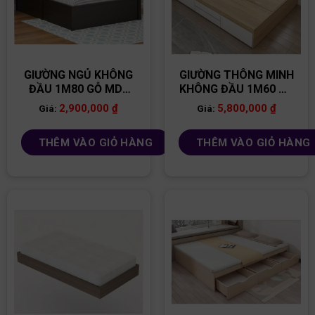
GIƯỜNG NGỦ KHÔNG
GIƯỜNG THÔNG MINH
ĐẦU 1M80 GỖ MDF
KHÔNG ĐẦU 1M60 GỖ
GN75
MDF GN76
2,900,000
₫
5,800,000
₫
Giá:
Giá:
THÊM VÀO GIỎ HÀNG
THÊM VÀO GIỎ HÀNG