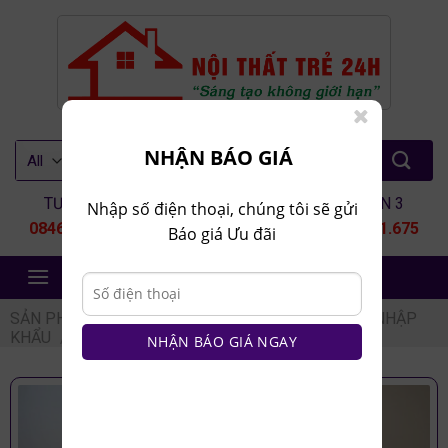
Skip
to
content
Tìm
NHẬN BÁO GIÁ
kiếm:
TƯ VẤN 1
TƯ VẤN 2
TƯ VẤN 3
Nhập số điện thoại, chúng tôi sẽ gửi
0846.80.9999
0935.435.286
0964.651.675
Báo giá Ưu đãi
NỘI THẤT TRẺ 24H
SẢN PHẨM
/
NỘI THẤT NHÀ BẾP
/
BÀN GHẾ ĂN NHẬP
KHẨU
/
BỘ BÀN ĂN 6 GHẾ
NHẬN BÁO GIÁ NGAY