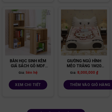
BÀN HỌC SINH KÈM
GIƯỜNG NGỦ HÌNH
GIÁ SÁCH GỖ MDF
MÈO TRẮNG 1M20
BGS01
GTE04
liên hệ
8,000,000
₫
Giá:
Giá:
XEM CHI TIẾT
THÊM VÀO GIỎ HÀNG