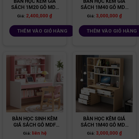
BÀN HỌC KÈM GIÁ
BÀN HỌC KÈM GIÁ
SÁCH 1M20 GỖ MDF
SÁCH 1M40 GỖ MDF
BGS37
BGS33
2,400,000
₫
3,000,000
₫
Giá:
Giá:
THÊM VÀO GIỎ HÀNG
THÊM VÀO GIỎ HÀNG
BÀN HỌC SINH KÈM
BÀN HỌC KÈM GIÁ
GIÁ SÁCH GỖ MDF
SÁCH 1M40 GỖ MDF
BGS05
BGS38
liên hệ
3,000,000
₫
Giá:
Giá: