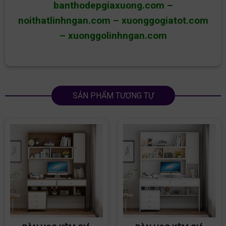
banthodepgiaxuong.com
–
noithatlinhngan.com
–
xuonggogiatot.com
–
xuonggolinhngan.com
SẢN PHẨM TƯƠNG TỰ