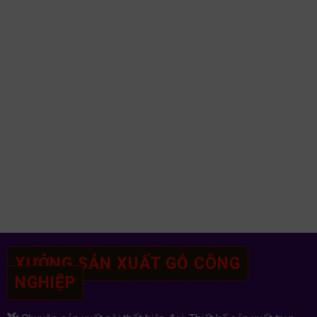
XƯỞNG SẢN XUẤT GỖ CÔNG
NGHIỆP