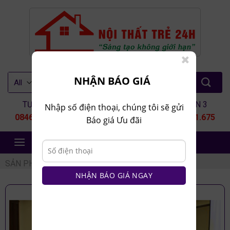
Skip
to
content
Tìm
NHẬN BÁO GIÁ
kiếm:
TƯ VẤN 1
TƯ VẤN 2
TƯ VẤN 3
Nhập số điện thoại, chúng tôi sẽ gửi
0846.80.9999
0935.435.286
0964.651.675
Báo giá Ưu đãi
NỘI THẤT TRẺ 24H
SẢN PHẨM
/
NỘI THẤT VĂN PHÒNG
/
BÀN HỌP
NHẬN BÁO GIÁ NGAY