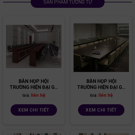
SẢN PHẨM TƯƠNG TỰ
BÀN HỌP HỘI
BÀN HỌP HỘI
TRƯỜNG HIỆN ĐẠI GỖ
TRƯỜNG HIỆN ĐẠI GỖ
MDF BH13
MDF BH09
liên hệ
liên hệ
Giá:
Giá:
XEM CHI TIẾT
XEM CHI TIẾT