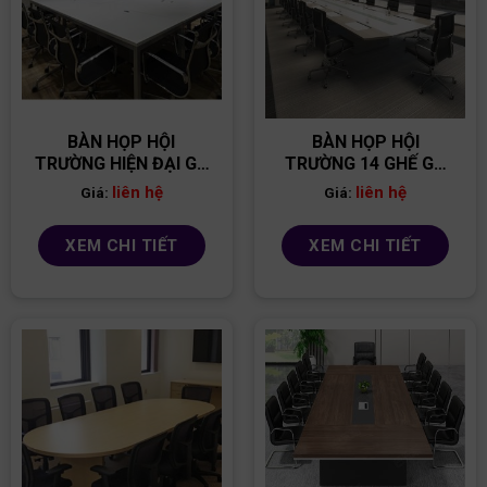
BÀN HỌP HỘI
BÀN HỌP HỘI
TRƯỜNG HIỆN ĐẠI GỖ
TRƯỜNG 14 GHẾ GỖ
MDF BH11
MDF BH05
liên hệ
liên hệ
Giá:
Giá:
XEM CHI TIẾT
XEM CHI TIẾT