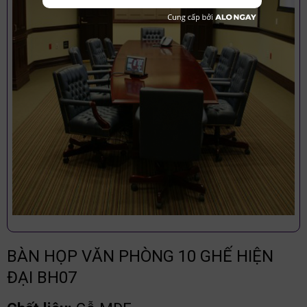
BÀN HỌP VĂN PHÒNG 10 GHẾ HIỆN
ĐẠI BH07