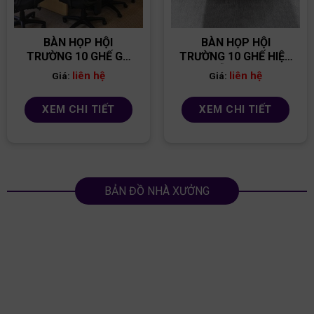
BÀN HỌP HỘI
BÀN HỌP HỘI
TRƯỜNG 10 GHẾ GỖ
TRƯỜNG 10 GHẾ HIỆN
MDF BH08
ĐẠI GỖ MDF BH03
liên hệ
liên hệ
Giá:
Giá:
XEM CHI TIẾT
XEM CHI TIẾT
BẢN ĐỒ NHÀ XƯỞNG