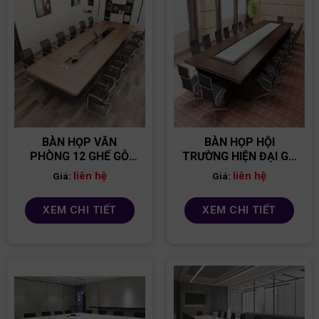
BÀN HỌP VĂN
BÀN HỌP HỘI
PHÒNG 12 GHẾ GỖ
TRƯỜNG HIỆN ĐẠI GỖ
MDF BH04
MDF BH12
liên hệ
liên hệ
Giá:
Giá:
XEM CHI TIẾT
XEM CHI TIẾT