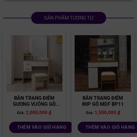
SẢN PHẨM TƯƠNG TỰ
BÀN TRANG ĐIỂM
BÀN TRANG ĐIỂM
GƯƠNG VUÔNG GỖ
80P GỖ MDF BP11
MDF BP07
2,000,000
₫
1,500,000
₫
Giá:
Giá:
THÊM VÀO GIỎ HÀNG
THÊM VÀO GIỎ HÀNG