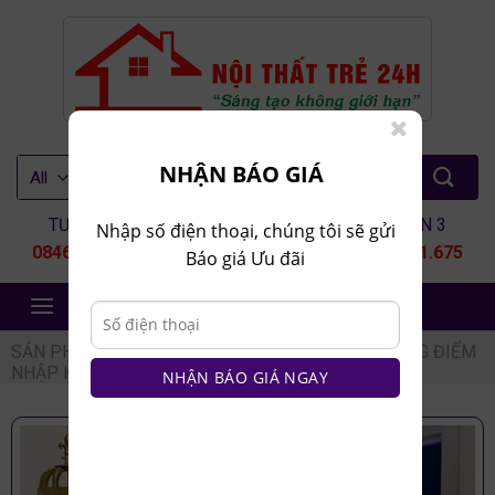
Skip
to
content
Tìm
NHẬN BÁO GIÁ
kiếm:
TƯ VẤN 1
TƯ VẤN 2
TƯ VẤN 3
Nhập số điện thoại, chúng tôi sẽ gửi
0846.80.9999
0935.435.286
0964.651.675
Báo giá Ưu đãi
NỘI THẤT TRẺ 24H
SẢN PHẨM
/
NỘI THẤT PHÒNG NGỦ
/
BÀN TRANG ĐIỂM
NHẬP KHẨU
NHẬN BÁO GIÁ NGAY