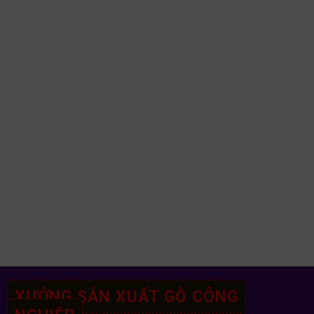
XƯỞNG SẢN XUẤT GỖ CÔNG