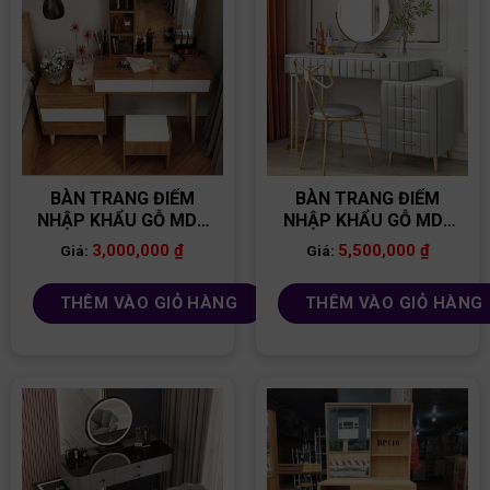
BÀN TRANG ĐIỂM
BÀN TRANG ĐIỂM
NHẬP KHẨU GỖ MDF
NHẬP KHẨU GỖ MDF
BP02
BP24
3,000,000
₫
5,500,000
₫
Giá:
Giá:
THÊM VÀO GIỎ HÀNG
THÊM VÀO GIỎ HÀNG