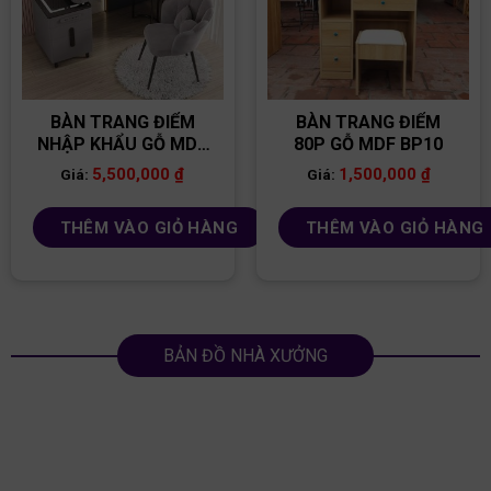
BÀN TRANG ĐIỂM
BÀN TRANG ĐIỂM
NHẬP KHẨU GỖ MDF
80P GỖ MDF BP10
BP22
5,500,000
₫
1,500,000
₫
Giá:
Giá:
THÊM VÀO GIỎ HÀNG
THÊM VÀO GIỎ HÀNG
BẢN ĐỒ NHÀ XƯỞNG