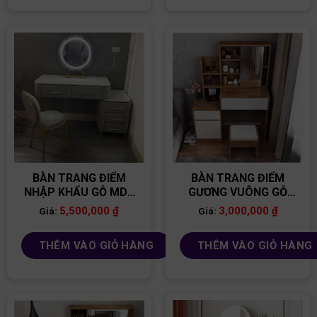
BÀN TRANG ĐIỂM
BÀN TRANG ĐIỂM
NHẬP KHẨU GỖ MDF
GƯƠNG VUÔNG GỖ
BP14
MDF BP05
5,500,000
₫
3,000,000
₫
Giá:
Giá:
THÊM VÀO GIỎ HÀNG
THÊM VÀO GIỎ HÀNG