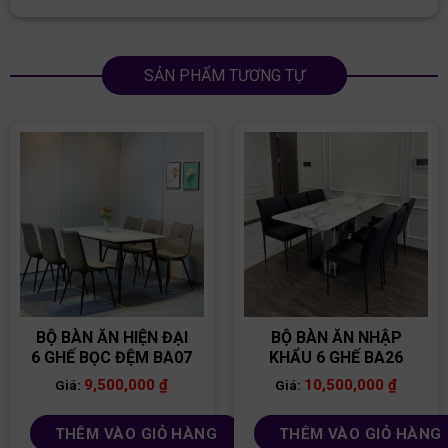
SẢN PHẨM TƯƠNG TỰ
BỘ BÀN ĂN HIỆN ĐẠI
BỘ BÀN ĂN NHẬP
6 GHẾ BỌC ĐỆM BA07
KHẨU 6 GHẾ BA26
9,500,000
₫
10,500,000
₫
Giá:
Giá:
THÊM VÀO GIỎ HÀNG
THÊM VÀO GIỎ HÀNG