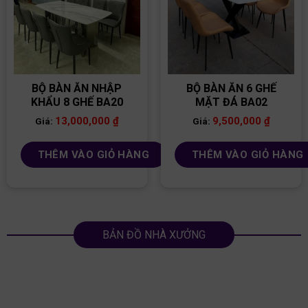
BỘ BÀN ĂN NHẬP
BỘ BÀN ĂN 6 GHẾ
KHẨU 8 GHẾ BA20
MẶT ĐÁ BA02
13,000,000
₫
9,500,000
₫
Giá:
Giá:
THÊM VÀO GIỎ HÀNG
THÊM VÀO GIỎ HÀNG
BẢN ĐỒ NHÀ XƯỞNG