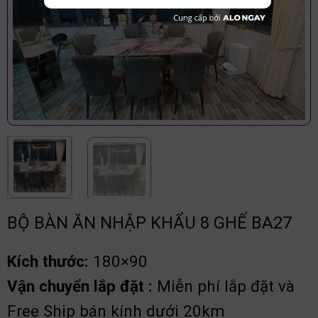
BỘ BÀN ĂN NHẬP KHẨU 8 GHẾ BA27
Kích thước:
180×90
Vận chuyển lắp đặt :
Miễn phí lắp đặt và
Free Ship bán kính dưới 20km