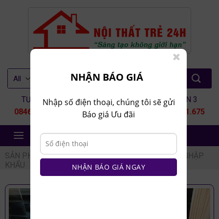
Skip
to
content
Tìm
NHẬN BÁO GIÁ
kiếm:
TƯ VẤN 1
TƯ VẤN 2
TƯ VẤN 3
Nhập số điện thoại, chúng tôi sẽ gửi
0846.80.9999
0935.435.286
0964.651.675
Báo giá Ưu đãi
NỘI THẤT TRẺ 24H
SẢN PHẨM
/
NỘI THẤT NHÀ BẾP
/
BÀN GHẾ ĂN NHẬP
KHẨU
NHẬN BÁO GIÁ NGAY