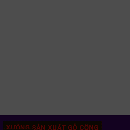
XƯỞNG SẢN XUẤT GỖ CÔNG