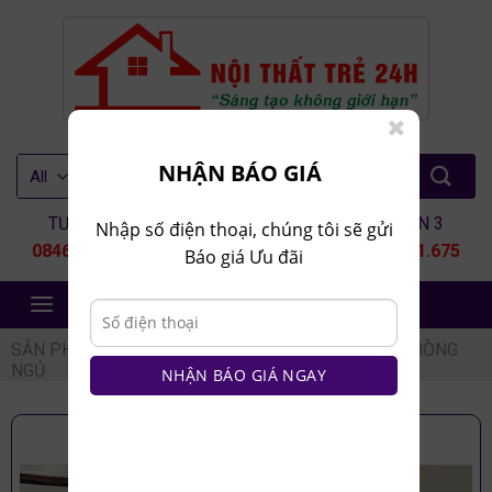
Skip
to
content
Tìm
NHẬN BÁO GIÁ
kiếm:
TƯ VẤN 1
TƯ VẤN 2
TƯ VẤN 3
Nhập số điện thoại, chúng tôi sẽ gửi
0846.80.9999
0935.435.286
0964.651.675
Báo giá Ưu đãi
NỘI THẤT TRẺ 24H
SẢN PHẨM
/
NỘI THẤT PHÒNG NGỦ
/
COMBO PHÒNG
NGỦ
NHẬN BÁO GIÁ NGAY