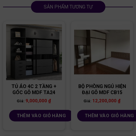
SẢN PHẨM TƯƠNG TỰ
TỦ ÁO 4C 2 TẦNG +
BỘ PHÒNG NGỦ HIỆN
GÓC GỖ MDF TA24
ĐẠI GỖ MDF CB15
9,000,000
₫
12,200,000
₫
Giá:
Giá:
THÊM VÀO GIỎ HÀNG
THÊM VÀO GIỎ HÀNG