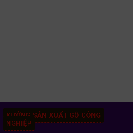
XƯỞNG SẢN XUẤT GỖ CÔNG
NGHIỆP