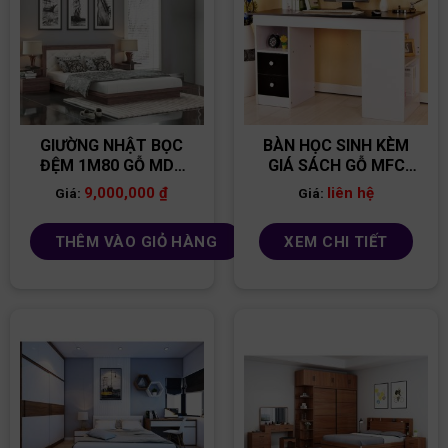
GIƯỜNG NHẬT BỌC
BÀN HỌC SINH KÈM
ĐỆM 1M80 GỖ MDF
GIÁ SÁCH GỖ MFC
GN12
BGS07
9,000,000
₫
liên hệ
Giá:
Giá:
THÊM VÀO GIỎ HÀNG
XEM CHI TIẾT