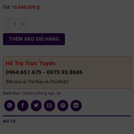
Giá:
15,600,000
₫
Bộ phòng ngủ hiện đại gỗ MDF CB01 số lượng
THÊM VÀO GIỎ HÀNG
Hỗ Trợ Trực Tuyến:
0964.651.675 - 0973.93.8686
(Mở cửa cả Thứ Bảy và Chủ Nhật)
Danh mục:
Combo phòng ngủ
,
rat
MÔ TẢ