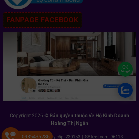
FANPAGE FACEBOOK
Copyright 2026 ©
Bản quyền thuộc về Hộ Kinh Doanh
Hoàng Thị Ngân
0935435286
Đang online: 4
|
Tổng truy cập: 230153
|
Số lượt xem: 96113