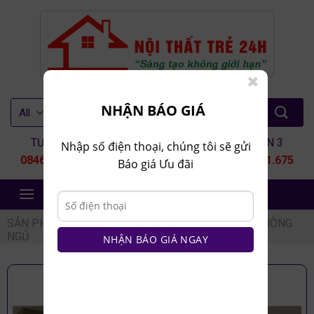
Skip
to
content
Tìm
NHẬN BÁO GIÁ
kiếm:
TƯ VẤN 1
TƯ VẤN 2
TƯ VẤN 3
Nhập số điện thoại, chúng tôi sẽ gửi
0846.80.9999
0935.435.286
0964.651.675
Báo giá Ưu đãi
NỘI THẤT TRẺ 24H
SẢN PHẨM
/
NỘI THẤT PHÒNG NGỦ
/
COMBO PHÒNG
NGỦ
NHẬN BÁO GIÁ NGAY