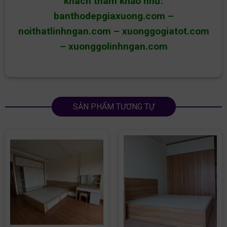
khách tham khảo như:
banthodepgiaxuong.com
–
noithatlinhngan.com
–
xuonggogiatot.com
–
xuonggolinhngan.com
SẢN PHẨM TƯƠNG TỰ