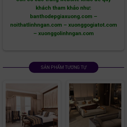
khách tham khảo như:
banthodepgiaxuong.com
–
noithatlinhngan.com
–
xuonggogiatot.com
–
xuonggolinhngan.com
SẢN PHẨM TƯƠNG TỰ