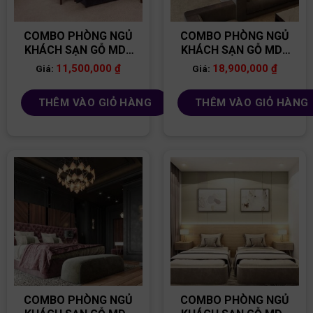
COMBO PHÒNG NGỦ
COMBO PHÒNG NGỦ
KHÁCH SẠN GỖ MDF
KHÁCH SẠN GỖ MDF
CB57
CB43
11,500,000
₫
18,900,000
₫
Giá:
Giá:
THÊM VÀO GIỎ HÀNG
THÊM VÀO GIỎ HÀNG
COMBO PHÒNG NGỦ
COMBO PHÒNG NGỦ