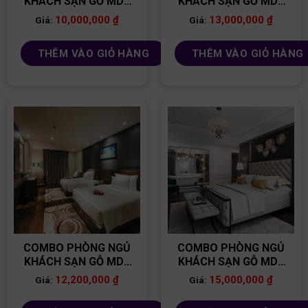
KHÁCH SẠN GỖ MDF
KHÁCH SẠN GỖ MDF
CB45
CB52
10,000,000
₫
13,000,000
₫
Giá:
Giá:
THÊM VÀO GIỎ HÀNG
THÊM VÀO GIỎ HÀNG
COMBO PHÒNG NGỦ
COMBO PHÒNG NGỦ
KHÁCH SẠN GỖ MDF
KHÁCH SẠN GỖ MDF
CB54
CB46
12,200,000
₫
15,000,000
₫
Giá:
Giá: