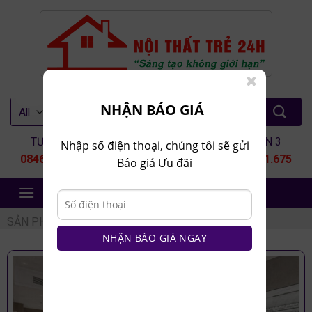
Skip
to
content
Tìm
NHẬN BÁO GIÁ
kiếm:
TƯ VẤN 1
TƯ VẤN 2
TƯ VẤN 3
Nhập số điện thoại, chúng tôi sẽ gửi
0846.80.9999
0935.435.286
0964.651.675
Báo giá Ưu đãi
NỘI THẤT TRẺ 24H
SẢN PHẨM
/
COMBO PHÒNG NGỦ KHÁCH SẠN
NHẬN BÁO GIÁ NGAY