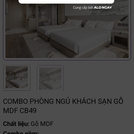
COMBO PHÒNG NGỦ KHÁCH SẠN GỖ
MDF CB49
Chất liệu:
Gỗ MDF
Combo gồm: