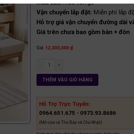
Màu sắc:
màu vân gỗ
Vận chuyển lắp đặt:
Miễn phí lắp đặ
Hỗ trợ giá vận chuyển đường dài và
Giá trên chưa bao gồm bàn + đôn
Giá:
12,300,000
₫
Sofa góc chữ L gỗ sồi nga SF21 số lượng
THÊM VÀO GIỎ HÀNG
Hỗ Trợ Trực Tuyến:
0964.651.675 - 0973.93.8686
(Mở cửa cả Thứ Bảy và Chủ Nhật)
Danh mục:
Bàn ghế cho chung cư mini
,
Sofa góc