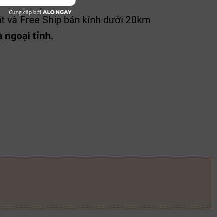
t và Free Ship bán kính dưới 20km
 ngoại tỉnh.