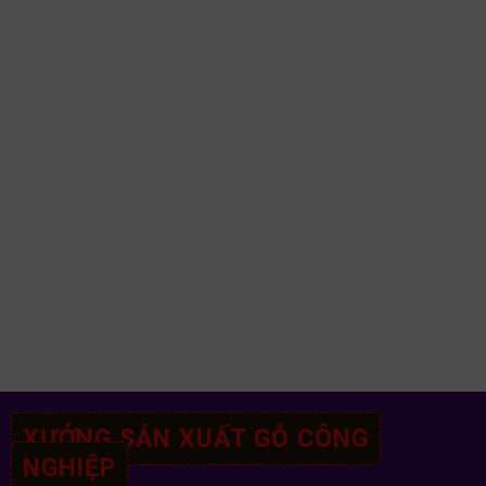
XƯỞNG SẢN XUẤT GỖ CÔNG
NGHIỆP