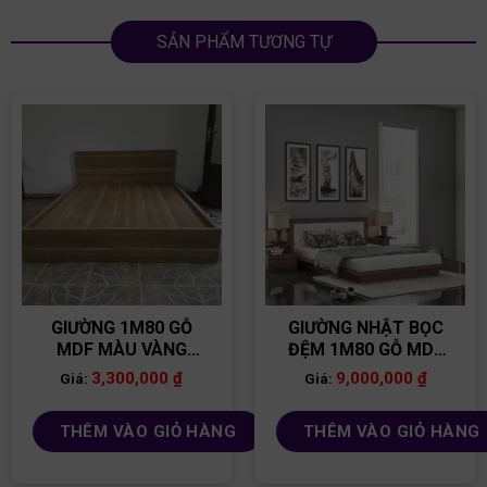
SẢN PHẨM TƯƠNG TỰ
GIƯỜNG 1M80 GỖ
GIƯỜNG NHẬT BỌC
MDF MÀU VÀNG
ĐỆM 1M80 GỖ MDF
GGR05
GN12
3,300,000
₫
9,000,000
₫
Giá:
Giá:
THÊM VÀO GIỎ HÀNG
THÊM VÀO GIỎ HÀNG