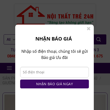
Skip
to
content
Tìm
NHẬN BÁO GIÁ
kiếm:
TƯ VẤN 1
TƯ VẤN 2
TƯ VẤN 3
Nhập số điện thoại, chúng tôi sẽ gửi
0846.80.9999
0935.435.286
0964.651.675
Báo giá Ưu đãi
NỘI THẤT TRẺ 24H
SẢN PHẨM
/
NỘI THẤT PHÒNG NGỦ
/
GIƯỜNG NGỦ
/
GIƯỜNG NGỦ THÔNG MINH
NHẬN BÁO GIÁ NGAY