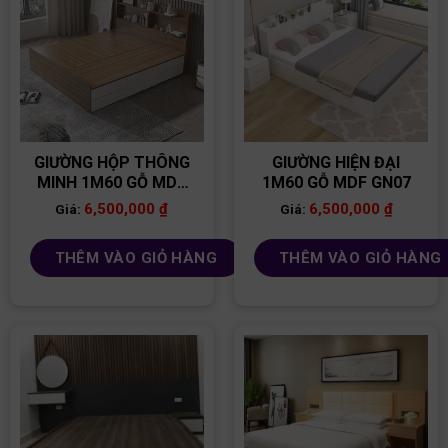
GIƯỜNG HỘP THÔNG
GIƯỜNG HIỆN ĐẠI
MINH 1M60 GỖ MDF
1M60 GỖ MDF GN07
GN02
6,500,000
₫
6,500,000
₫
Giá:
Giá:
THÊM VÀO GIỎ HÀNG
THÊM VÀO GIỎ HÀNG