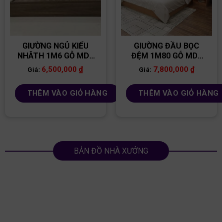
GIƯỜNG NGỦ KIỂU
GIƯỜNG ĐẦU BỌC
NHÂTH 1M6 GỖ MDF
ĐỆM 1M80 GỖ MDF
GN58
GN59
6,500,000
₫
7,800,000
₫
Giá:
Giá:
THÊM VÀO GIỎ HÀNG
THÊM VÀO GIỎ HÀNG
BẢN ĐỒ NHÀ XƯỞNG