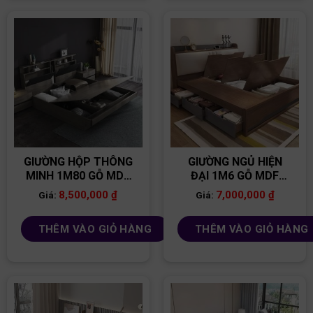
GIƯỜNG HỘP THÔNG
GIƯỜNG NGỦ HIỆN
MINH 1M80 GỖ MDF
ĐẠI 1M6 GỖ MDF
GN17
GN03
8,500,000
₫
7,000,000
₫
Giá:
Giá:
THÊM VÀO GIỎ HÀNG
THÊM VÀO GIỎ HÀNG