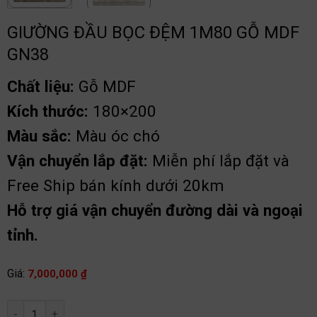
GIƯỜNG ĐẦU BỌC ĐỆM 1M80 GỖ MDF
GN38
Chất liệu:
Gỗ MDF
Kích thước:
180×200
Màu sắc:
Màu óc chó
Vận chuyển lắp đặt:
Miễn phí lắp đặt và
Free Ship bán kính dưới 20km
Hỗ trợ giá vận chuyển đường dài và ngoại
tỉnh.
Giá:
7,000,000
₫
Giường đầu bọc đệm 1m80 gỗ MDF GN38 số lượng