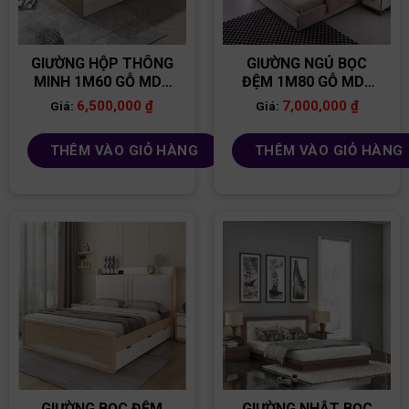
GIƯỜNG HỘP THÔNG
GIƯỜNG NGỦ BỌC
MINH 1M60 GỖ MDF
ĐỆM 1M80 GỖ MDF
GN02
GN15
6,500,000
₫
7,000,000
₫
Giá:
Giá:
THÊM VÀO GIỎ HÀNG
THÊM VÀO GIỎ HÀNG
GIƯỜNG BỌC ĐỆM
GIƯỜNG NHẬT BỌC