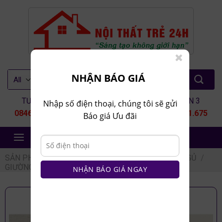
Skip
to
content
Tìm
NHẬN BÁO GIÁ
kiếm:
TƯ VẤN 1
TƯ VẤN 2
TƯ VẤN 3
Nhập số điện thoại, chúng tôi sẽ gửi
0846.80.9999
0935.435.286
0964.651.675
Báo giá Ưu đãi
NỘI THẤT TRẺ 24H
SẢN PHẨM
/
NỘI THẤT PHÒNG NGỦ
/
GIƯỜNG NGỦ
/
GIƯỜNG KÉO THÔNG MINH
NHẬN BÁO GIÁ NGAY