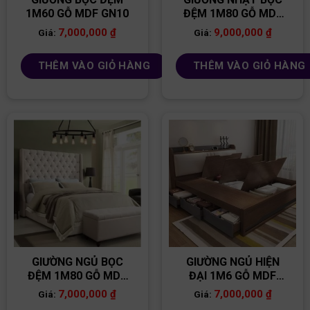
1M60 GỖ MDF GN10
ĐỆM 1M80 GỖ MDF
GN12
7,000,000
₫
9,000,000
₫
Giá:
Giá:
THÊM VÀO GIỎ HÀNG
THÊM VÀO GIỎ HÀNG
GIƯỜNG NGỦ BỌC
GIƯỜNG NGỦ HIỆN
ĐỆM 1M80 GỖ MDF
ĐẠI 1M6 GỖ MDF
GN13
GN03
7,000,000
₫
7,000,000
₫
Giá:
Giá: