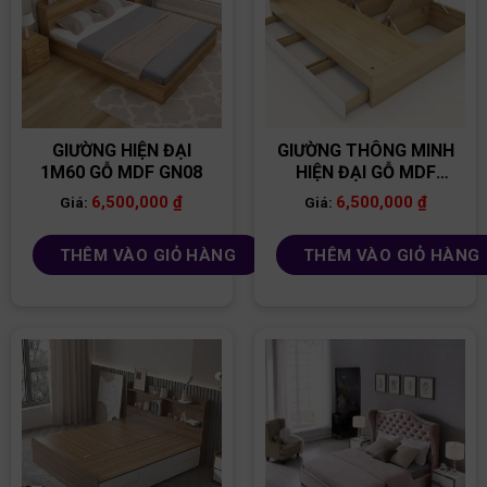
GIƯỜNG HIỆN ĐẠI
GIƯỜNG THÔNG MINH
1M60 GỖ MDF GN08
HIỆN ĐẠI GỖ MDF
GN04
6,500,000
₫
6,500,000
₫
Giá:
Giá:
THÊM VÀO GIỎ HÀNG
THÊM VÀO GIỎ HÀNG