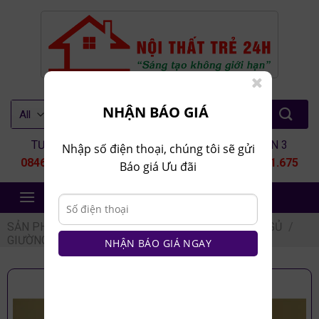
Skip
to
content
Tìm
NHẬN BÁO GIÁ
kiếm:
TƯ VẤN 1
TƯ VẤN 2
TƯ VẤN 3
Nhập số điện thoại, chúng tôi sẽ gửi
0846.80.9999
0935.435.286
0964.651.675
Báo giá Ưu đãi
NỘI THẤT TRẺ 24H
SẢN PHẨM
/
NỘI THẤT PHÒNG NGỦ
/
GIƯỜNG NGỦ
/
GIƯỜNG NGỦ CÓ HỘC NGĂN KÉO
NHẬN BÁO GIÁ NGAY