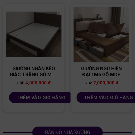
GIƯỜNG NGĂN KÉO
GIƯỜNG NGỦ HIỆN
GIÁC TRẮNG GỖ MDF
ĐẠI 1M6 GỖ MDF
GGR09
GN03
4,000,000
₫
7,000,000
₫
Giá:
Giá:
THÊM VÀO GIỎ HÀNG
THÊM VÀO GIỎ HÀNG
BẢN ĐỒ NHÀ XƯỞNG