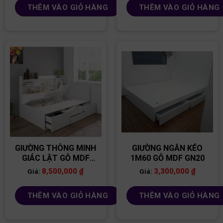
THÊM VÀO GIỎ HÀNG
THÊM VÀO GIỎ HÀNG
GIƯỜNG THÔNG MINH
GIƯỜNG NGĂN KÉO
GIÁC LẬT GỖ MDF
1M60 GỖ MDF GN20
GN11
8,500,000
₫
3,300,000
₫
Giá:
Giá:
THÊM VÀO GIỎ HÀNG
THÊM VÀO GIỎ HÀNG