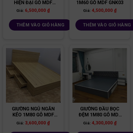
HIỆN ĐẠI GỖ MDF
1M60 GỖ MDF GNK03
GN06
6,500,000
₫
4,500,000
₫
Giá:
Giá:
THÊM VÀO GIỎ HÀNG
THÊM VÀO GIỎ HÀNG
GIƯỜNG NGỦ NGĂN
GIƯỜNG ĐẦU BỌC
KÉO 1M80 GỖ MDF
ĐỆM 1M80 GỖ MDF
GGR12
GN40
3,600,000
₫
4,300,000
₫
Giá:
Giá: