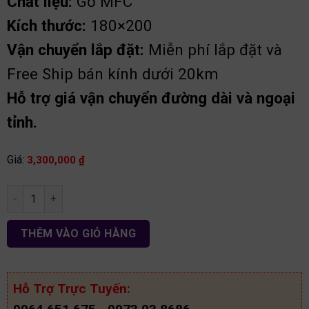
Chất liệu:
Gỗ MFC
Kích thước:
180×200
Vận chuyển lắp đặt:
Miễn phí lắp đặt và
Free Ship bán kính dưới 20km
Hỗ trợ giá vận chuyển đường dài và ngoại
tỉnh.
Giá:
3,300,000
₫
giường ngăn kéo 1m80 gỗ mfc ggr11 số lượng
THÊM VÀO GIỎ HÀNG
Hỗ Trợ Trực Tuyến: