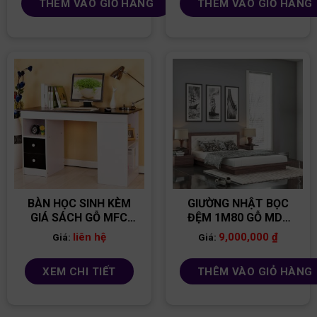
THÊM VÀO GIỎ HÀNG
THÊM VÀO GIỎ HÀNG
BÀN HỌC SINH KÈM
GIƯỜNG NHẬT BỌC
GIÁ SÁCH GỖ MFC
ĐỆM 1M80 GỖ MDF
BGS07
GN12
liên hệ
9,000,000
₫
Giá:
Giá:
XEM CHI TIẾT
THÊM VÀO GIỎ HÀNG