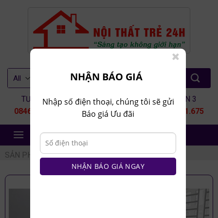
Skip
to
content
Tìm
NHẬN BÁO GIÁ
kiếm:
TƯ VẤN 1
TƯ VẤN 2
TƯ VẤN 3
Nhập số điện thoại, chúng tôi sẽ gửi
0846.80.9999
0935.435.286
0964.651.675
Báo giá Ưu đãi
NỘI THẤT TRẺ 24H
SẢN PHẨM
/
RAT
NHẬN BÁO GIÁ NGAY