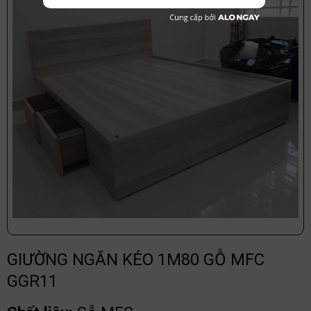
GIƯỜNG NGĂN KÉO 1M80 GỖ MFC
GGR11