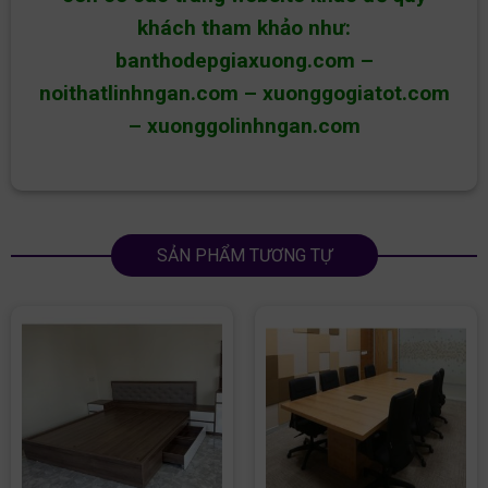
khách tham khảo như:
banthodepgiaxuong.com
–
noithatlinhngan.com
–
xuonggogiatot.com
–
xuonggolinhngan.com
SẢN PHẨM TƯƠNG TỰ