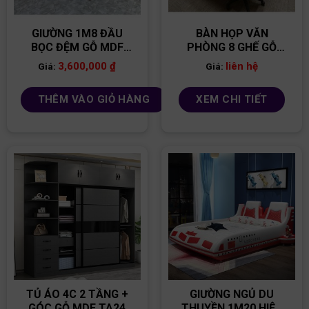
GIƯỜNG 1M8 ĐẦU
BÀN HỌP VĂN
BỌC ĐỆM GỖ MDF
PHÒNG 8 GHẾ GỖ
GGR01
MDF BH06
3,600,000
₫
liên hệ
Giá:
Giá:
THÊM VÀO GIỎ HÀNG
XEM CHI TIẾT
TỦ ÁO 4C 2 TẦNG +
GIƯỜNG NGỦ DU
GÓC GỖ MDF TA24
THUYỀN 1M20 HIỆN