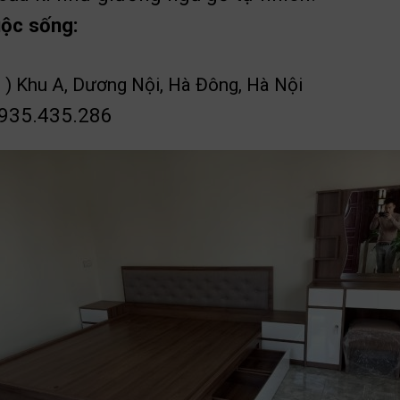
uộc sống:
 ) Khu A, Dương Nội, Hà Đông, Hà Nội
0935.435.286