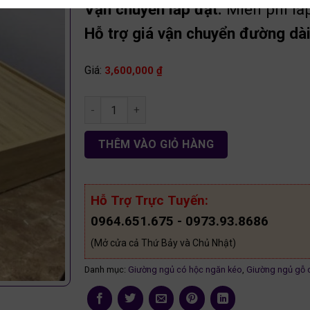
Vận chuyển lắp đặt:
Miễn phí lắ
Hỗ trợ giá vận chuyển đường dài 
Giá:
3,600,000
₫
giường ngủ ngăn kéo 1m80 gỗ MDF GGR12 số l
THÊM VÀO GIỎ HÀNG
Hỗ Trợ Trực Tuyến:
0964.651.675 - 0973.93.8686
(Mở cửa cả Thứ Bảy và Chủ Nhật)
Danh mục:
Giường ngủ có hộc ngăn kéo
,
Giường ngủ gỗ 