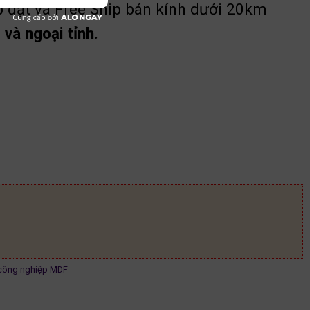
p đặt và Free Ship bán kính dưới 20km
và ngoại tỉnh.
ượng
công nghiệp MDF