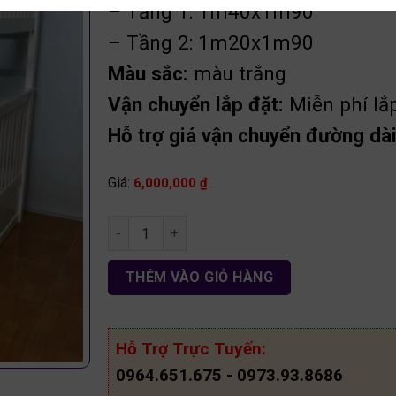
– Tầng 1: 1m40x1m90
– Tầng 2: 1m20x1m90
Màu sắc:
màu trắng
Vận chuyển lắp đặt:
Miễn phí lắ
Hỗ trợ giá vận chuyển đường dài 
Giá:
6,000,000
₫
Giường 2 tầng giá rẻ gỗ thông GT21 số lượng
THÊM VÀO GIỎ HÀNG
Hỗ Trợ Trực Tuyến:
0964.651.675 - 0973.93.8686