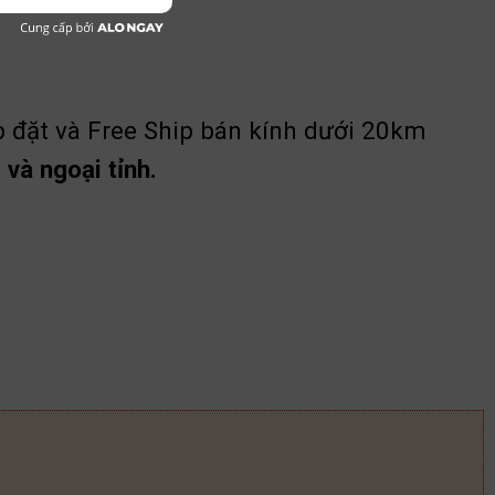
p đặt và Free Ship bán kính dưới 20km
và ngoại tỉnh.