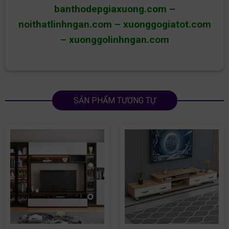
banthodepgiaxuong.com
–
noithatlinhngan.com
–
xuonggogiatot.com
–
xuonggolinhngan.com
SẢN PHẨM TƯƠNG TỰ