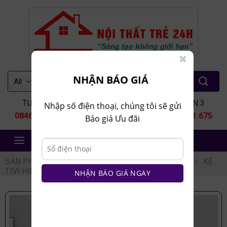
Skip
to
content
Tìm
NHẬN BÁO GIÁ
kiếm:
TƯ VẤN 1
TƯ VẤN 2
TƯ VẤN 3
Nhập số điện thoại, chúng tôi sẽ gửi
0846.80.9999
0935.435.286
0964.651.675
Báo giá Ưu đãi
NỘI THẤT TRẺ 24H
SẢN PHẨM
/
NỘI THẤT PHÒNG KHÁCH
/
KỆ TIVI
/
KỆ
TIVI HIỆN ĐẠI
NHẬN BÁO GIÁ NGAY