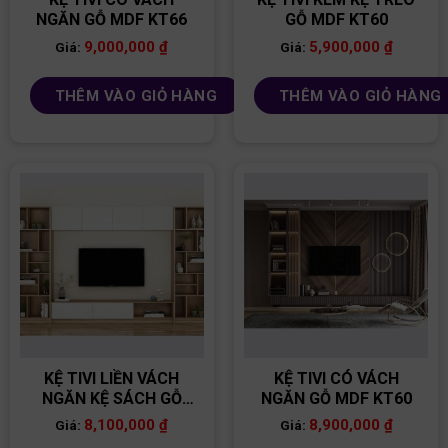
NGĂN GỖ MDF KT66
GỖ MDF KT60
9,000,000
₫
5,900,000
₫
Giá:
Giá:
THÊM VÀO GIỎ HÀNG
THÊM VÀO GIỎ HÀNG
KỆ TIVI LIỀN VÁCH
KỆ TIVI CÓ VÁCH
NGĂN KỆ SÁCH GỖ
NGĂN GỖ MDF KT60
MDF KT59
8,100,000
₫
8,900,000
₫
Giá:
Giá: