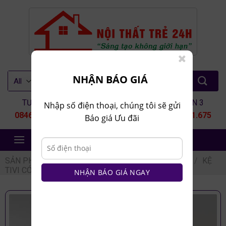
Skip
to
content
Tìm
NHẬN BÁO GIÁ
kiếm:
TƯ VẤN 1
TƯ VẤN 2
TƯ VẤN 3
Nhập số điện thoại, chúng tôi sẽ gửi
0846.80.9999
0935.435.286
0964.651.675
Báo giá Ưu đãi
NỘI THẤT TRẺ 24H
SẢN PHẨM
/
NỘI THẤT PHÒNG KHÁCH
/
KỆ TIVI
/
KỆ
TIVI CÓ VÁCH NGĂN
NHẬN BÁO GIÁ NGAY