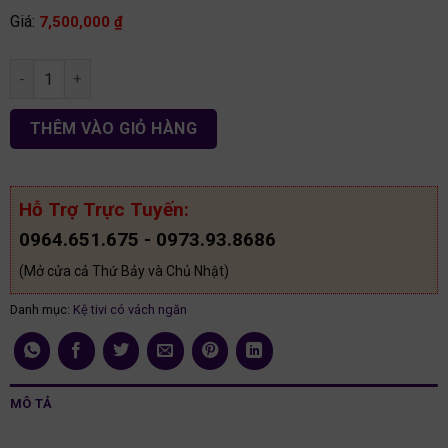
Giá:
7,500,000
₫
Kệ tivi có vách ngăn gỗ MDF KT61 số lượng
THÊM VÀO GIỎ HÀNG
Hỗ Trợ Trực Tuyến:
0964.651.675 - 0973.93.8686
(Mở cửa cả Thứ Bảy và Chủ Nhật)
Danh mục:
Kệ tivi có vách ngăn
MÔ TẢ