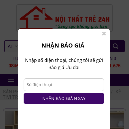
Skip
to
content
Tìm
NHẬN BÁO GIÁ
kiếm:
TƯ VẤN 1
TƯ VẤN 2
TƯ VẤN 3
Nhập số điện thoại, chúng tôi sẽ gửi
0846.80.9999
0935.435.286
0964.651.675
Báo giá Ưu đãi
NỘI THẤT TRẺ 24H
SẢN PHẨM
/
NỘI THẤT PHÒNG KHÁCH
/
KỆ TIVI
/
KỆ
TIVI TREO TƯỜNG
NHẬN BÁO GIÁ NGAY