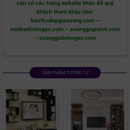
còn có các trang website khác để quý
khách tham khảo như:
banthodepgiaxuong.com
–
noithatlinhngan.com
–
xuonggogiatot.com
–
xuonggolinhngan.com
SẢN PHẨM TƯƠNG TỰ