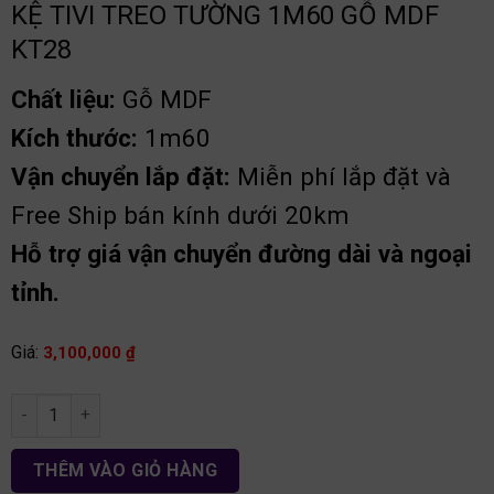
KỆ TIVI TREO TƯỜNG 1M60 GỖ MDF
KT28
Chất liệu:
Gỗ MDF
Kích thước:
1m60
Vận chuyển lắp đặt:
Miễn phí lắp đặt và
Free Ship bán kính dưới 20km
Hỗ trợ giá vận chuyển đường dài và ngoại
tỉnh.
Giá:
3,100,000
₫
Kệ tivi treo tường 1m60 gỗ MDF KT28 số lượng
THÊM VÀO GIỎ HÀNG