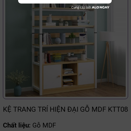
KỆ TRANG TRÍ HIỆN ĐẠI GỖ MDF KTT08
Chất liệu:
Gỗ MDF