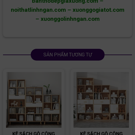
banthodepgiaxuong.com
–
noithatlinhngan.com
–
xuonggogiatot.com
–
xuonggolinhngan.com
SẢN PHẨM TƯƠNG TỰ
KỆ SÁCH GỖ CÔNG
KỆ SÁCH GỖ CÔNG