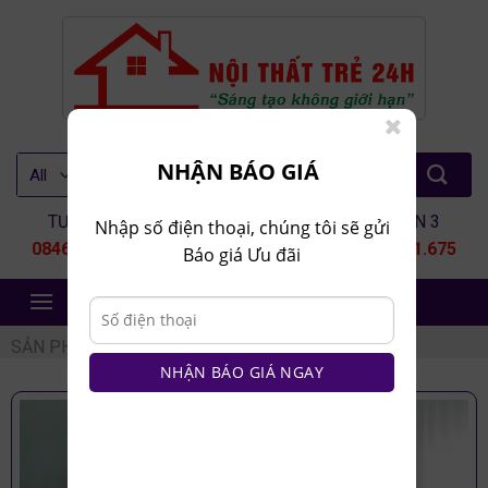
Skip
to
content
Tìm
NHẬN BÁO GIÁ
kiếm:
TƯ VẤN 1
TƯ VẤN 2
TƯ VẤN 3
Nhập số điện thoại, chúng tôi sẽ gửi
0846.80.9999
0935.435.286
0964.651.675
Báo giá Ưu đãi
NỘI THẤT TRẺ 24H
SẢN PHẨM
/
KỆ TRANG TRÍ
/
KỆ TRANG TRÍ
NHẬN BÁO GIÁ NGAY