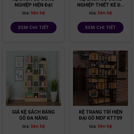
NGHIỆP HIỆN ĐẠI
NGHIỆP THIẾT KẾ ĐA
NĂNG
liên hệ
liên hệ
Giá:
Giá:
XEM CHI TIẾT
XEM CHI TIẾT
GIÁ KỆ SÁCH BẰNG
KỆ TRANG TRÍ HIỆN
GỖ ĐA NĂNG
ĐẠI GỖ MDF KTT09
liên hệ
liên hệ
Giá:
Giá: