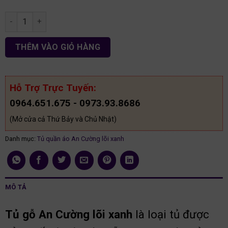
Tủ áo 2 tầng kèm góc phải gỗ An Cường lõi xanh TA171 số lượn
THÊM VÀO GIỎ HÀNG
Hỗ Trợ Trực Tuyến:
0964.651.675 - 0973.93.8686
(Mở cửa cả Thứ Bảy và Chủ Nhật)
Danh mục:
Tủ quần áo An Cường lõi xanh
MÔ TẢ
Tủ gỗ An Cường lõi xanh
là loại tủ được