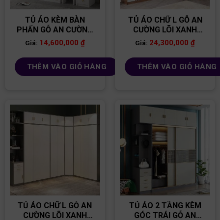
TỦ ÁO KÈM BÀN
TỦ ÁO CHỮ L GỖ AN
PHẤN GỖ AN CƯỜNG
CƯỜNG LÕI XANH
LÕI XANH TA170
TA166
14,600,000
₫
24,300,000
₫
Giá:
Giá:
THÊM VÀO GIỎ HÀNG
THÊM VÀO GIỎ HÀNG
TỦ ÁO CHỮ L GỖ AN
TỦ ÁO 2 TẦNG KÈM
CƯỜNG LÕI XANH
GÓC TRÁI GỖ AN