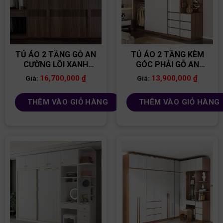
TỦ ÁO 2 TẦNG GỖ AN
TỦ ÁO 2 TẦNG KÈM
CƯỜNG LÕI XANH
GÓC PHẢI GỖ AN
TA158
CƯỜNG LÕI XANH
16,700,000
₫
13,900,000
₫
Giá:
Giá:
TA154
THÊM VÀO GIỎ HÀNG
THÊM VÀO GIỎ HÀNG