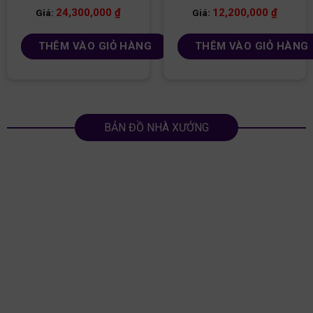
TA168
CƯỜNG LÕI XANH
24,300,000
₫
12,200,000
₫
Giá:
Giá:
TA172
THÊM VÀO GIỎ HÀNG
THÊM VÀO GIỎ HÀNG
BẢN ĐỒ NHÀ XƯỞNG