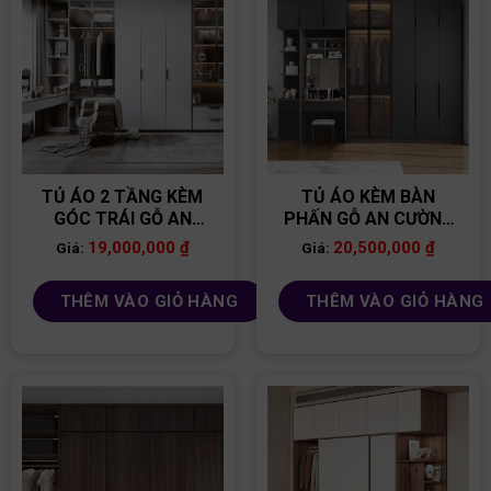
TỦ ÁO 2 TẦNG KÈM
TỦ ÁO KÈM BÀN
GÓC TRÁI GỖ AN
PHẤN GỖ AN CƯỜNG
CƯỜNG LÕI XANH
LÕI XANH TA155
19,000,000
₫
20,500,000
₫
Giá:
Giá:
TA167
THÊM VÀO GIỎ HÀNG
THÊM VÀO GIỎ HÀNG