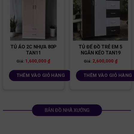
TỦ ÁO 2C NHỰA 80P
TỦ ĐỂ ĐỒ TRẺ EM 5
TAN11
NGĂN KÉO TAN19
1,600,000
₫
2,600,000
₫
Giá:
Giá:
THÊM VÀO GIỎ HÀNG
THÊM VÀO GIỎ HÀNG
BẢN ĐỒ NHÀ XƯỞNG