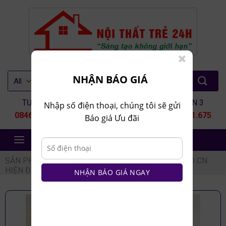
Skip
to
content
Tìm
NHẬN BÁO GIÁ
kiếm:
TƯ VẤN 1
TƯ VẤN 2
TƯ VẤN 3
Nhập số điện thoại, chúng tôi sẽ gửi
0846.80.9999
0935.435.286
0964.651.675
Báo giá Ưu đãi
NỘI THẤT TRẺ 24H
SẢN PHẨM
/
NỘI THẤT PHÒNG NGỦ
/
TỦ Q.ÁO GỖ CN
HIỆN ĐẠI
/
TỦ QUẦN ÁO NHỰA
NHẬN BÁO GIÁ NGAY