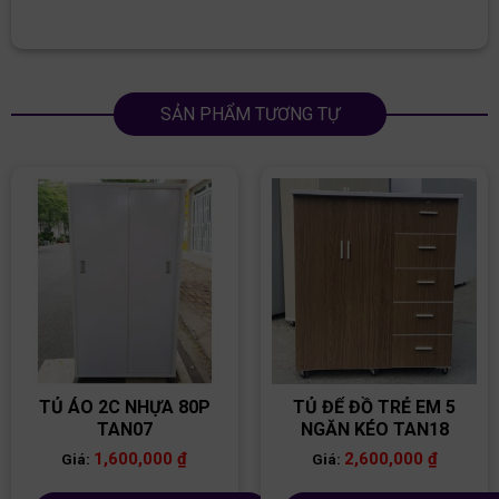
SẢN PHẨM TƯƠNG TỰ
TỦ ÁO 2C NHỰA 80P
TỦ ĐỂ ĐỒ TRẺ EM 5
TAN07
NGĂN KÉO TAN18
1,600,000
₫
2,600,000
₫
Giá:
Giá: