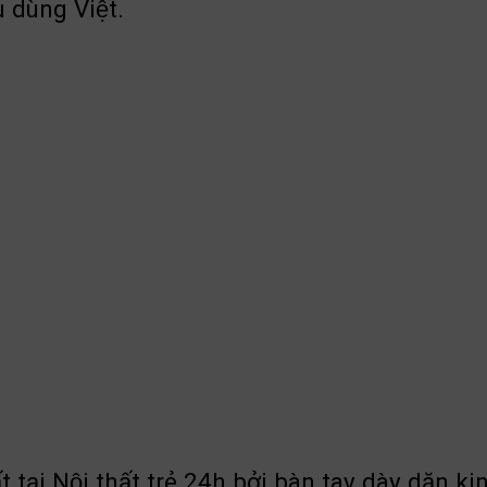
 dùng Việt.
ại Nội thất trẻ 24h bởi bàn tay dày dặn 