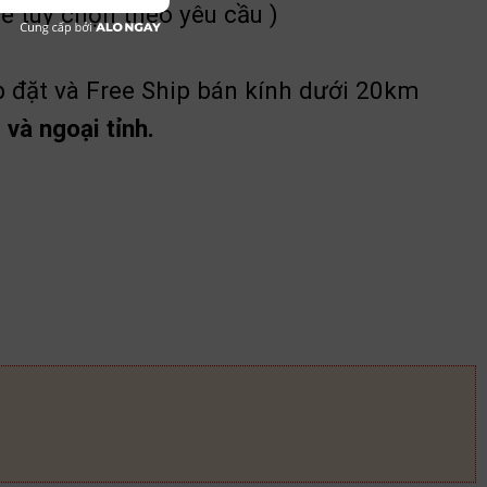
ể tuỳ chọn theo yêu cầu )
p đặt và Free Ship bán kính dưới 20km
và ngoại tỉnh.
139 số lượng