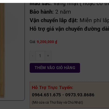
Màu sắc:
Vàng nhạt ( hoặc có th
Bảo hành:
2 năm
Vận chuyển lắp đặt:
Miễn phí lắ
Hỗ trợ giá vận chuyển đường dài 
Giá:
9,200,000
₫
Tủ áo 4c 2 tầng phủ melamine gỗ An Cường TA
THÊM VÀO GIỎ HÀNG
Hỗ Trợ Trực Tuyến:
0964.651.675 - 0973.93.8686
(Mở cửa cả Thứ Bảy và Chủ Nhật)