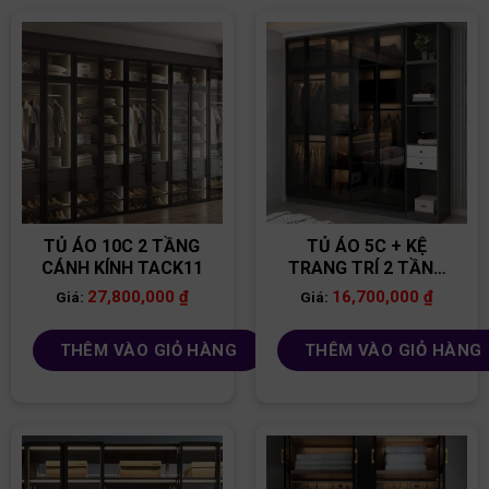
TỦ ÁO 10C 2 TẦNG
TỦ ÁO 5C + KỆ
CÁNH KÍNH TACK11
TRANG TRÍ 2 TẦNG
CÁNH KÍNH TACK02
27,800,000
₫
16,700,000
₫
Giá:
Giá:
THÊM VÀO GIỎ HÀNG
THÊM VÀO GIỎ HÀNG