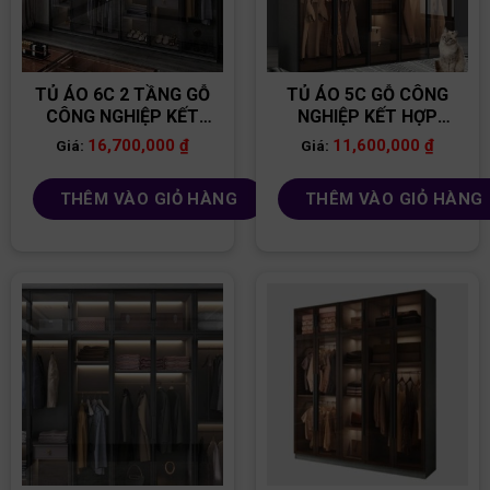
TỦ ÁO 6C 2 TẦNG GỖ
TỦ ÁO 5C GỖ CÔNG
CÔNG NGHIỆP KẾT
NGHIỆP KẾT HỢP
HỢP CÁNH KÍNH
CÁNH KÍNH CƯỜNG
16,700,000
₫
11,600,000
₫
Giá:
Giá:
CƯỜNG LỰC TACK24
LỰC TACK25
THÊM VÀO GIỎ HÀNG
THÊM VÀO GIỎ HÀNG