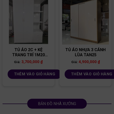
TỦ ÁO 2C + KỆ
TỦ ÁO NHỰA 3 CÁNH
TRANG TRÍ 1M20
LÙA TAN25
TAN16
3,700,000
₫
4,900,000
₫
Giá:
Giá:
THÊM VÀO GIỎ HÀNG
THÊM VÀO GIỎ HÀNG
BẢN ĐỒ NHÀ XƯỞNG