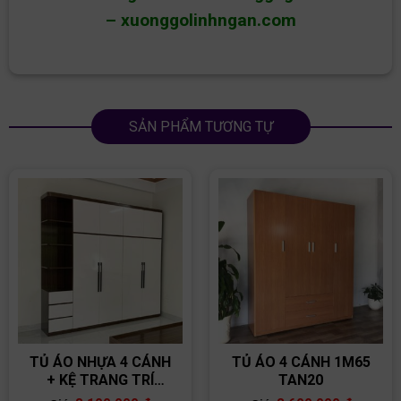
–
xuonggolinhngan.com
SẢN PHẨM TƯƠNG TỰ
TỦ ÁO NHỰA 4 CÁNH
TỦ ÁO 4 CÁNH 1M65
+ KỆ TRANG TRÍ
TAN20
TAN24