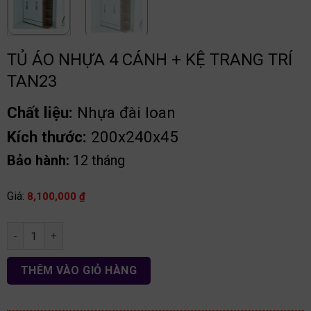
TỦ ÁO NHỰA 4 CÁNH + KỆ TRANG TRÍ
TAN23
Chất liệu:
Nhựa đài loan
Kích thước:
200x240x45
Bảo hành:
12 tháng
Giá:
8,100,000
₫
Tủ áo nhựa 4 cánh + kệ trang trí TAN23 số lượng
THÊM VÀO GIỎ HÀNG