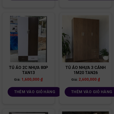
TỦ ÁO 2C NHỰA 80P
TỦ ÁO NHỰA 3 CÁNH
TAN13
1M20 TAN26
1,600,000
₫
2,600,000
₫
Giá:
Giá:
THÊM VÀO GIỎ HÀNG
THÊM VÀO GIỎ HÀNG