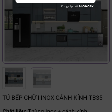
TỦ BẾP CHỮ I INOX CÁNH KÍNH TB35
Chất liệu:
Thùng inox + cánh kính