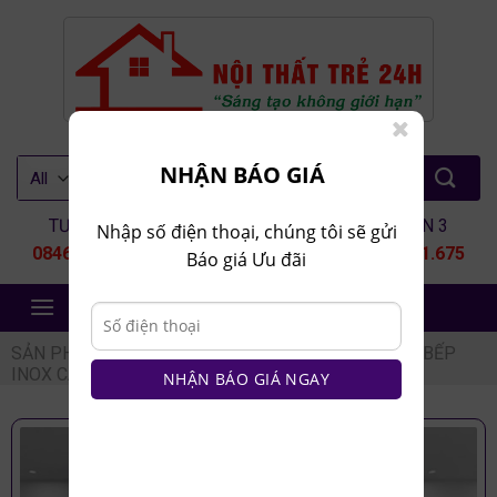
Skip
to
content
Tìm
NHẬN BÁO GIÁ
kiếm:
TƯ VẤN 1
TƯ VẤN 2
TƯ VẤN 3
Nhập số điện thoại, chúng tôi sẽ gửi
0846.80.9999
0935.435.286
0964.651.675
Báo giá Ưu đãi
NỘI THẤT TRẺ 24H
SẢN PHẨM
/
NỘI THẤT NHÀ BẾP
/
TỦ BẾP
/
TỦ BẾP
INOX CÁNH KÍNH
NHẬN BÁO GIÁ NGAY