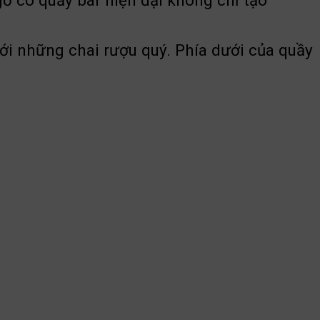
ỗ có quầy bar hiện đại không chỉ tạo
 với những chai rượu quý. Phía dưới của quầy