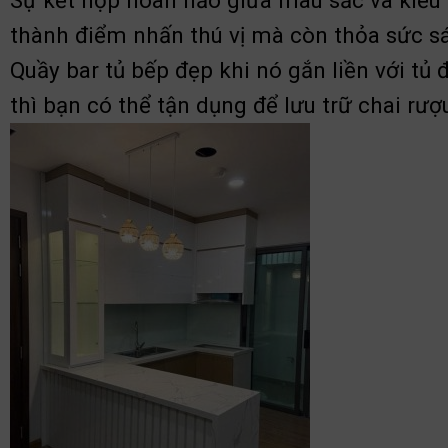
Sự kết hợp hoàn hảo giữa màu sắc và kiểu 
thành điểm nhấn thú vị mà còn thỏa sức sá
Quầy bar tủ bếp đẹp khi nó gắn liền với tủ 
thì bạn có thể tận dụng để lưu trữ chai rư