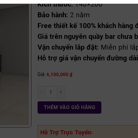
Kích thước:
140×200
Bảo hành:
2 năm
Free thiết kế 100% khách hàng đặ
Giá trên nguyên quầy bar chưa 
Vận chuyển lắp đặt:
Miễn phí lắ
Hỗ trợ giá vận chuyển đường dài 
Giá:
6,100,000
₫
Tủ bếp có quầy bar gỗ MDF TB103 số lượng
THÊM VÀO GIỎ HÀNG
Hỗ Trợ Trực Tuyến: