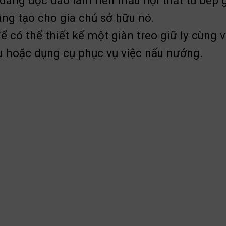
dáng độc đáo làm nên mẫu nội thất tủ bếp g
ng tạo cho gia chủ sở hữu nó.
để có thể thiết kế một giàn treo giữ ly cùng
ợu hoặc dụng cụ phục vụ việc nấu nướng.