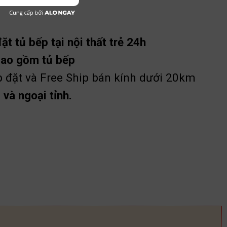
t tủ bếp tại nội thất trẻ 24h
bao gồm tủ bếp
p đặt và Free Ship bán kính dưới 20km
và ngoại tỉnh.