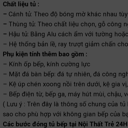
Chất liệu tủ :
–
Cánh tủ: Theo độ bóng mờ khác nhau tùy 
–
Thùng tủ: Theo chất liệu chọn, gỗ công n
–
Hậu tủ: Bằng Alu cách ẩm với tường ho
– Hệ thống bản lề, ray trượt giảm chấn c
Phụ kiện tính thêm bao gồm :
– Kính ốp bếp, kính cường lực
– Mặt đá bàn bếp: đá tự nhiên, đá công ngh
– Kệ úp chén xoong nồi trên dưới, kệ gia vi
– Bếp điện từ, bếp ga, máy hút mùi, chậu, vò
( Lưu ý : Trên đây là thông số chung của tủ
sao cho phù hợp với không gian bếp của bạ
Các bước đóng tủ bếp tại Nội Thất Trẻ 24H