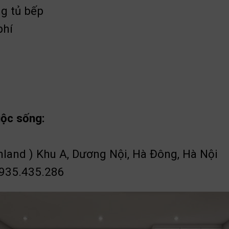
ng tủ bếp
phí
uộc sống:
nland ) Khu A, Dương Nội, Hà Đông, Hà Nội
0935.435.286