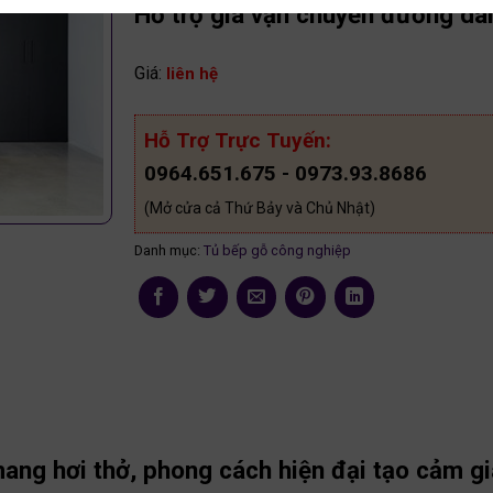
Hỗ trợ giá vận chuyển đường dài 
Giá:
liên hệ
Hỗ Trợ Trực Tuyến:
0964.651.675 - 0973.93.8686
(Mở cửa cả Thứ Bảy và Chủ Nhật)
Danh mục:
Tủ bếp gỗ công nghiệp
ang hơi thở, phong cách hiện đại tạo cảm gi