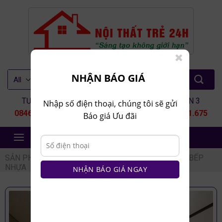
Skip
to
content
Tìm
NHẬN BÁO GIÁ
kiếm:
TƯ VẤN 1
TƯ VẤN 2
TƯ VẤN 3
Nhập số điện thoại, chúng tôi sẽ gửi
0846.80.9999
0935.435.286
0964.651.675
Báo giá Ưu đãi
NỘI THẤT TRẺ 24H
SẢN PHẨM
/
NỘI THẤT NHÀ BẾP
/
TỦ BẾP
/
TỦ BẾP
NHỰA
NHẬN BÁO GIÁ NGAY