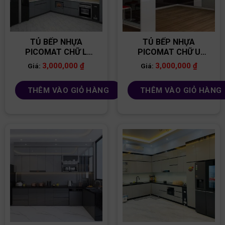
TỦ BẾP NHỰA
TỦ BẾP NHỰA
PICOMAT CHỮ L
PICOMAT CHỮ U
TB74
TB86
3,000,000
₫
3,000,000
₫
Giá:
Giá:
THÊM VÀO GIỎ HÀNG
THÊM VÀO GIỎ HÀNG