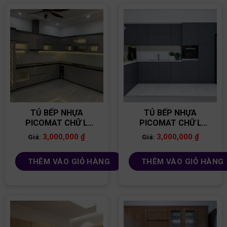
TỦ BẾP NHỰA
TỦ BẾP NHỰA
PICOMAT CHỮ L
PICOMAT CHỮ L
TB96
TB101
3,000,000
₫
3,000,000
₫
Giá:
Giá:
THÊM VÀO GIỎ HÀNG
THÊM VÀO GIỎ HÀNG