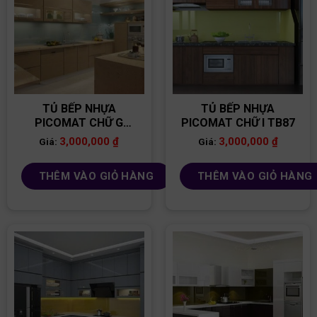
TỦ BẾP NHỰA
TỦ BẾP NHỰA
PICOMAT CHỮ G
PICOMAT CHỮ I TB87
TB90
3,000,000
₫
3,000,000
₫
Giá:
Giá:
THÊM VÀO GIỎ HÀNG
THÊM VÀO GIỎ HÀNG