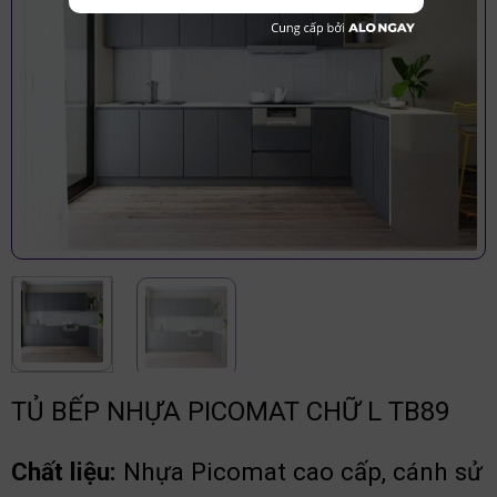
TỦ BẾP NHỰA PICOMAT CHỮ L TB89
Chất liệu:
Nhựa Picomat cao cấp, cánh sử