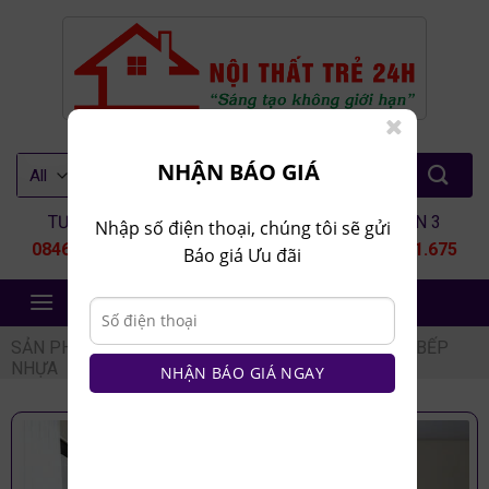
Skip
to
content
Tìm
NHẬN BÁO GIÁ
kiếm:
TƯ VẤN 1
TƯ VẤN 2
TƯ VẤN 3
Nhập số điện thoại, chúng tôi sẽ gửi
0846.80.9999
0935.435.286
0964.651.675
Báo giá Ưu đãi
NỘI THẤT TRẺ 24H
SẢN PHẨM
/
NỘI THẤT NHÀ BẾP
/
TỦ BẾP
/
TỦ BẾP
NHỰA
NHẬN BÁO GIÁ NGAY