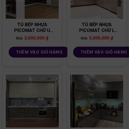
TỦ BẾP NHỰA
TỦ BẾP NHỰA
PICOMAT CHỮ U
PICOMAT CHỮ L
TB86
TB80
3,000,000
₫
3,000,000
₫
Giá:
Giá:
THÊM VÀO GIỎ HÀNG
THÊM VÀO GIỎ HÀNG