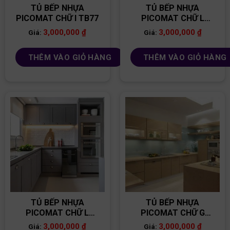
TỦ BẾP NHỰA
TỦ BẾP NHỰA
PICOMAT CHỮ I TB77
PICOMAT CHỮ L
TB81
3,000,000
₫
3,000,000
₫
Giá:
Giá:
THÊM VÀO GIỎ HÀNG
THÊM VÀO GIỎ HÀNG
TỦ BẾP NHỰA
TỦ BẾP NHỰA
PICOMAT CHỮ L
PICOMAT CHỮ G
TB78
TB90
3,000,000
₫
3,000,000
₫
Giá:
Giá: