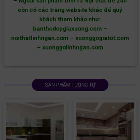
– Ngoài sản phẩm trên ra Nội thất trẻ 24h
còn có các trang website khác để quý
khách tham khảo như:
banthodepgiaxuong.com
–
noithatlinhngan.com
–
xuonggogiatot.com
–
xuonggolinhngan.com
SẢN PHẨM TƯƠNG TỰ