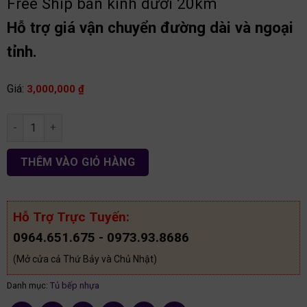
Free Ship bán kính dưới 20km
Hỗ trợ giá vận chuyển đường dài và ngoại
tỉnh.
Giá:
3,000,000
₫
Tủ bếp nhựa Picomat chữ U TB83 số lượng
THÊM VÀO GIỎ HÀNG
Hỗ Trợ Trực Tuyến:
0964.651.675 - 0973.93.8686
(Mở cửa cả Thứ Bảy và Chủ Nhật)
Danh mục:
Tủ bếp nhựa