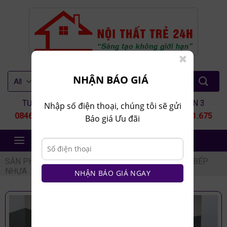
Skip
to
content
Tìm
NHẬN BÁO GIÁ
kiếm:
TƯ VẤN 1
TƯ VẤN 2
TƯ VẤN 3
Nhập số điện thoại, chúng tôi sẽ gửi
0846.80.9999
0935.435.286
0964.651.675
Báo giá Ưu đãi
NỘI THẤT TRẺ 24H
SẢN PHẨM
/
NỘI THẤT NHÀ BẾP
/
TỦ BẾP
/
TỦ BẾP
NHỰA
NHẬN BÁO GIÁ NGAY