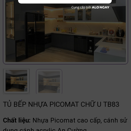
TỦ BẾP NHỰA PICOMAT CHỮ U TB83
Chất liệu:
Nhựa Picomat cao cấp, cánh sử
dụng cánh acrylic An Cường