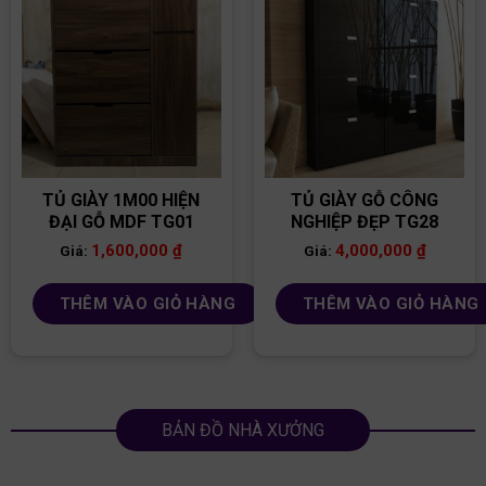
TỦ GIÀY 1M00 HIỆN
TỦ GIÀY GỖ CÔNG
ĐẠI GỖ MDF TG01
NGHIỆP ĐẸP TG28
1,600,000
₫
4,000,000
₫
Giá:
Giá:
THÊM VÀO GIỎ HÀNG
THÊM VÀO GIỎ HÀNG
BẢN ĐỒ NHÀ XƯỞNG