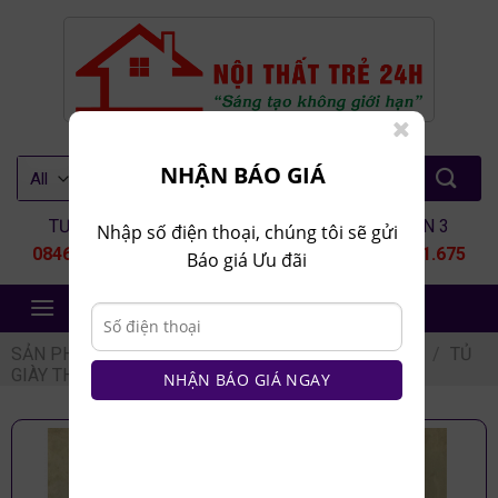
Skip
to
content
Tìm
NHẬN BÁO GIÁ
kiếm:
TƯ VẤN 1
TƯ VẤN 2
TƯ VẤN 3
Nhập số điện thoại, chúng tôi sẽ gửi
0846.80.9999
0935.435.286
0964.651.675
Báo giá Ưu đãi
NỘI THẤT TRẺ 24H
SẢN PHẨM
/
NỘI THẤT PHÒNG KHÁCH
/
TỦ GIÀY
/
TỦ
GIÀY THÔNG MINH
NHẬN BÁO GIÁ NGAY