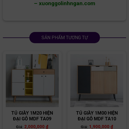
–
xuonggolinhngan.com
SẢN PHẨM TƯƠNG TỰ
TỦ GIÀY 1M20 HIỆN
TỦ GIÀY 1M00 HIỆN
ĐẠI GỖ MDF TA09
ĐẠI GỖ MDF TA10
2,000,000
₫
1,900,000
₫
Giá:
Giá: