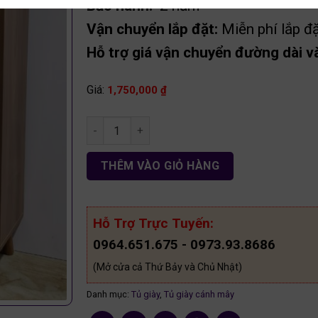
Bảo hành:
2 năm
Vận chuyển lắp đặt:
Miễn phí lắp đặ
Hỗ trợ giá vận chuyển đường dài và
Giá:
1,750,000
₫
Tủ giày cánh mây 1m00 gỗ MDF TG57 số lượng
THÊM VÀO GIỎ HÀNG
Hỗ Trợ Trực Tuyến:
0964.651.675 - 0973.93.8686
(Mở cửa cả Thứ Bảy và Chủ Nhật)
Danh mục:
Tủ giày
,
Tủ giày cánh mây