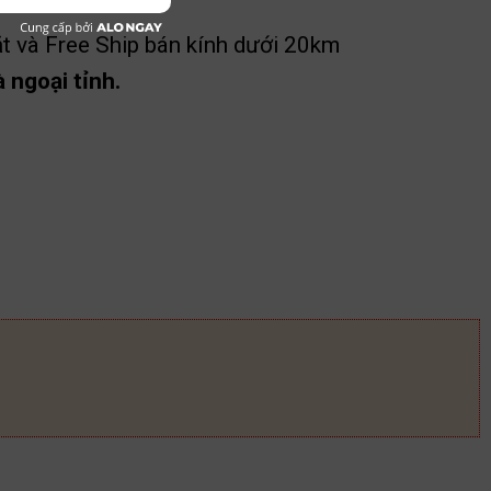
t và Free Ship bán kính dưới 20km
 ngoại tỉnh.