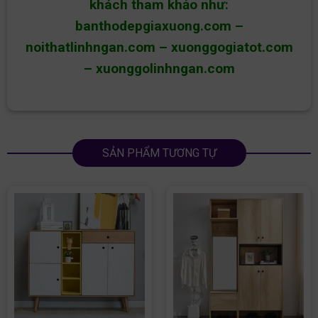
khách tham khảo như:
banthodepgiaxuong.com
–
noithatlinhngan.com
–
xuonggogiatot.com
–
xuonggolinhngan.com
SẢN PHẨM TƯƠNG TỰ