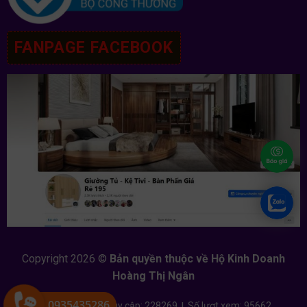
FANPAGE FACEBOOK
Copyright 2026 ©
Bản quyền thuộc về Hộ Kinh Doanh
Hoàng Thị Ngân
0935435286
Đang online: 2
|
Tổng truy cập: 228269
|
Số lượt xem: 95662