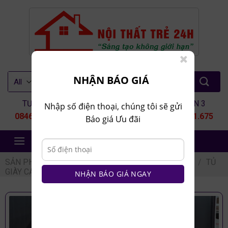
Skip
to
content
Tìm
NHẬN BÁO GIÁ
kiếm:
TƯ VẤN 1
TƯ VẤN 2
TƯ VẤN 3
Nhập số điện thoại, chúng tôi sẽ gửi
0846.80.9999
0935.435.286
0964.651.675
Báo giá Ưu đãi
NỘI THẤT TRẺ 24H
SẢN PHẨM
/
NỘI THẤT PHÒNG KHÁCH
/
TỦ GIÀY
/
TỦ
GIÀY CÁNH MÂY
NHẬN BÁO GIÁ NGAY