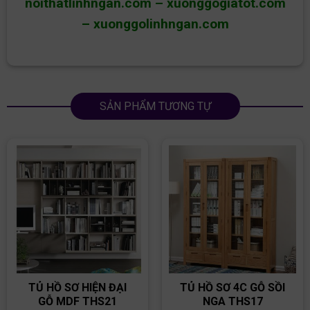
noithatlinhngan.com
–
xuonggogiatot.com
–
xuonggolinhngan.com
SẢN PHẨM TƯƠNG TỰ
TỦ HỒ SƠ HIỆN ĐẠI
TỦ HỒ SƠ 4C GỖ SỒI
GỖ MDF THS21
NGA THS17