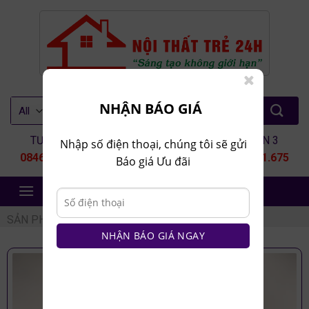
Skip
to
content
Tìm
NHẬN BÁO GIÁ
kiếm:
TƯ VẤN 1
TƯ VẤN 2
TƯ VẤN 3
Nhập số điện thoại, chúng tôi sẽ gửi
0846.80.9999
0935.435.286
0964.651.675
Báo giá Ưu đãi
NỘI THẤT TRẺ 24H
SẢN PHẨM
/
NỘI THẤT VĂN PHÒNG
/
TỦ HỒ SƠ
NHẬN BÁO GIÁ NGAY