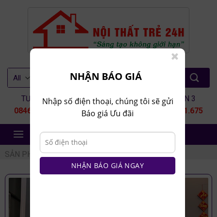
Skip
to
content
Tìm
NHẬN BÁO GIÁ
kiếm:
TƯ VẤN 1
TƯ VẤN 2
TƯ VẤN 3
Nhập số điện thoại, chúng tôi sẽ gửi
0846.80.9999
0935.435.286
0964.651.675
Báo giá Ưu đãi
NỘI THẤT TRẺ 24H
SẢN PHẨM
/
NỘI THẤT TRẺ EM
/
TỦ TRẺ EM
NHẬN BÁO GIÁ NGAY