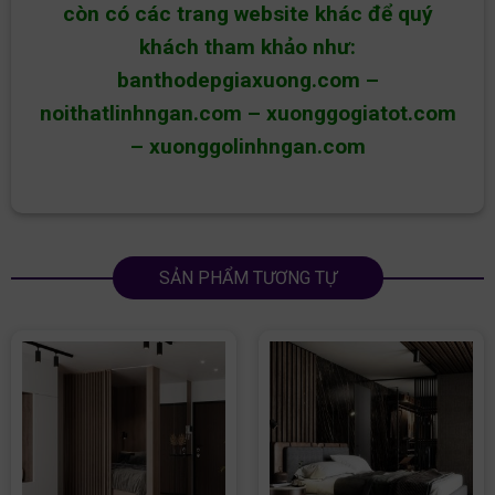
còn có các trang website khác để quý
khách tham khảo như:
banthodepgiaxuong.com
–
noithatlinhngan.com
–
xuonggogiatot.com
–
xuonggolinhngan.com
SẢN PHẨM TƯƠNG TỰ