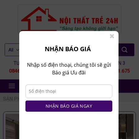
Skip
to
content
Tìm
NHẬN BÁO GIÁ
kiếm:
TƯ VẤN 1
TƯ VẤN 2
TƯ VẤN 3
Nhập số điện thoại, chúng tôi sẽ gửi
0846.80.9999
0935.435.286
0964.651.675
Báo giá Ưu đãi
NỘI THẤT TRẺ 24H
SẢN PHẨM
/
VÁCH ỐP TƯỜNG
NHẬN BÁO GIÁ NGAY