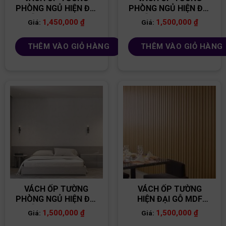
PHÒNG NGỦ HIỆN ĐẠI
PHÒNG NGỦ HIỆN ĐẠI
GỖ MDF VNPN02
GỖ MDF VNPN01
1,450,000
₫
1,500,000
₫
Giá:
Giá:
THÊM VÀO GIỎ HÀNG
THÊM VÀO GIỎ HÀNG
VÁCH ỐP TƯỜNG
VÁCH ỐP TƯỜNG
PHÒNG NGỦ HIỆN ĐẠI
HIỆN ĐẠI GỖ MDF
GỖ MDF VNPN08
VNPN15
1,500,000
₫
1,500,000
₫
Giá:
Giá: