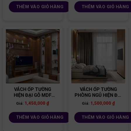
THÊM VÀO GIỎ HÀNG
THÊM VÀO GIỎ HÀNG
VÁCH ỐP TƯỜNG
VÁCH ỐP TƯỜNG
HIỆN ĐẠI GỖ MDF
PHÒNG NGỦ HIỆN ĐẠI
VNPN13
GỖ MDF VNPN04
1,450,000
₫
1,500,000
₫
Giá:
Giá:
THÊM VÀO GIỎ HÀNG
THÊM VÀO GIỎ HÀNG