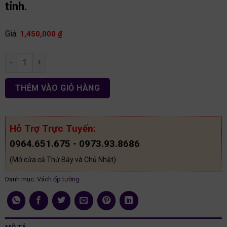
tỉnh.
Giá:
1,450,000
₫
Vách ốp tường phòng ngủ hiện đại gỗ mdf vnpn06 số lượng
THÊM VÀO GIỎ HÀNG
Hỗ Trợ Trực Tuyến:
0964.651.675 - 0973.93.8686
(Mở cửa cả Thứ Bảy và Chủ Nhật)
Danh mục:
Vách ốp tường