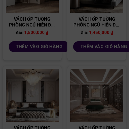
VÁCH ỐP TƯỜNG
VÁCH ỐP TƯỜNG
PHÒNG NGỦ HIỆN ĐẠI
PHÒNG NGỦ HIỆN ĐẠI
GỖ MDF VNPN11
GỖ MDF VNPN10
1,500,000
₫
1,450,000
₫
Giá:
Giá:
THÊM VÀO GIỎ HÀNG
THÊM VÀO GIỎ HÀNG
VÁCH ỐP TƯỜNG
VÁCH ỐP TƯỜNG