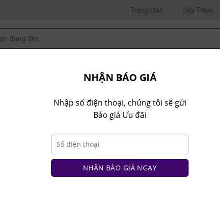
Trang Chủ
Giới Thiệu
m
m:
 VẤN 1
TƯ VẤN 2
TƯ VẤ
.80.9999
0935.435.286
0964.65
NHẬN BÁO GIÁ
T NHÀ BẾP
NT VĂN PHÒNG
NT TRẺ EM
COMBO
Nhập số điện thoại, chúng tôi sẽ gửi
Báo giá Ưu đãi
VÁCH NGĂN PK
VÁCH ỐP TƯỜNG
9c18019494124359
NHẬN BÁO GIÁ NGAY
kitty 1m20 hiện đại GTE01