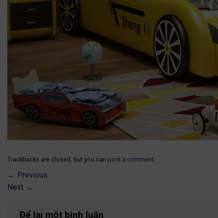
Trackbacks are closed, but you can
post a comment
.
←
Previous
Next
→
Để lại một bình luận