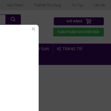
Sản Phẩm
Thiết Kế Thi Công
Tin Tức
Liên Hệ
GIỎ HÀNG
N 3
SẢN PHẨM KHUYẾN MÃI
1.675
 PHÒNG NGỦ KHÁCH SẠN
KỆ TRANG TRÍ